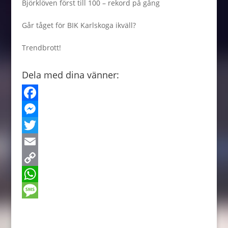
Björklöven först till 100 – rekord på gång
Går tåget för BIK Karlskoga ikväll?
Trendbrott!
Dela med dina vänner:
F
a
M
c
e
T
e
s
w
E
b
s
i
m
C
o
e
t
a
o
W
o
n
t
i
p
h
M
k
g
e
l
y
a
e