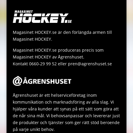
e
r
L
t
s
r
i
s
s
n
A
a
Magasinet HOCKEY.se är den förlängda armen till
k
p
g
Magasinet HOCKEY.
p
e
Magasinet HOCKEY.se produceras precis som
Magasinet HOCKEY av Ågrenshuset.
Kontakt 0660-29 99 52 eller pren@agrenshuset.se
Ågrenshuset är ett helserviceföretag inom
kommunikation och marknadsföring av alla slag. Vi
hjälper våra kunder att synas på ett sätt som göra att
de når sina mål. Vi behovsanpassar och levererar just
de produkter och tjänster som ger rätt stöd beroende
på varje unikt behov.