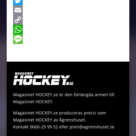
a
M
c
e
T
e
s
w
E
b
s
i
m
C
o
e
t
a
o
W
o
n
t
i
p
h
M
k
g
e
l
y
a
e
e
r
L
t
s
r
i
s
s
n
A
a
Magasinet HOCKEY.se är den förlängda armen till
k
p
g
Magasinet HOCKEY.
p
e
Magasinet HOCKEY.se produceras precis som
Magasinet HOCKEY av Ågrenshuset.
Kontakt 0660-29 99 52 eller pren@agrenshuset.se