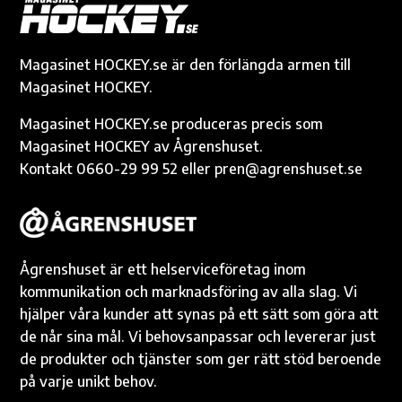
o
g
r
Li
A
e
o
er
n
p
k
k
p
Magasinet HOCKEY.se är den förlängda armen till
Magasinet HOCKEY.
Magasinet HOCKEY.se produceras precis som
Magasinet HOCKEY av Ågrenshuset.
Kontakt 0660-29 99 52 eller pren@agrenshuset.se
Ågrenshuset är ett helserviceföretag inom
kommunikation och marknadsföring av alla slag. Vi
hjälper våra kunder att synas på ett sätt som göra att
de når sina mål. Vi behovsanpassar och levererar just
de produkter och tjänster som ger rätt stöd beroende
på varje unikt behov.