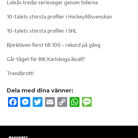
Luleås tredje serieseger genom tiderna
10-talets största profiler i HockeyAllsvenskan
10-talets största profiler i SHL
Björklöven först till 100 – rekord på gång
Går tåget för BIK Karlskoga ikväll?
Trendbrott!
Dela med dina vänner:
F
M
T
E
C
W
M
ac
es
w
m
o
h
es
e
se
it
ail
p
at
sa
b
n
te
y
s
g