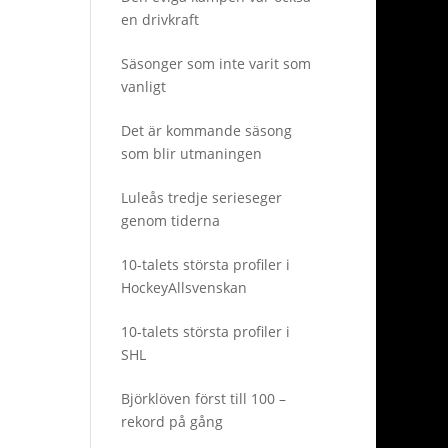
en drivkraft
Säsonger som inte varit som
vanligt
Det är kommande säsong
som blir utmaningen
Luleås tredje serieseger
genom tiderna
10-talets största profiler i
HockeyAllsvenskan
10-talets största profiler i
SHL
Björklöven först till 100 –
rekord på gång