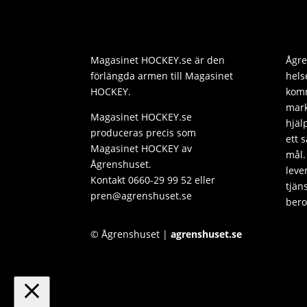
Magasinet HOCKEY.se är den
Ågre
förlängda armen till Magasinet
hels
HOCKEY.
komm
mark
Magasinet HOCKEY.se
hjäl
produceras precis som
ett 
Magasinet HOCKEY av
mål.
Ågrenshuset.
leve
Kontakt 0660-29 99 52 eller
tjän
pren@agrenshuset.se
bero
© Ågrenshuset |
agrenshuset.se