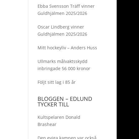
Ebba Svensson Träff vinner
Guldhjälmen 2025/2026
Oscar Lindberg vinner
Guldhjälmen 2025/2026
Mitt hockeyliv – Anders Huss
Ullmarks målvaktsskydd
inbringade 56 000 kronor
Följt sitt lag i 85 år
BLOGGEN – EDLUND
TYCKER TILL
Kultspelaren Donald
Brashear
Den eviga kampen var också