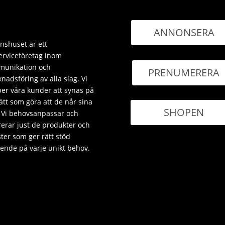
ANNONSERA
nshuset är ett
erviceföretag inom
unikation och
PRENUMERERA
nadsföring av alla slag. Vi
per våra kunder att synas på
sätt som göra att de når sina
SHOPEN
 Vi behovsanpassar och
rerar just de produkter och
ster som ger rätt stöd
ende på varje unikt behov.