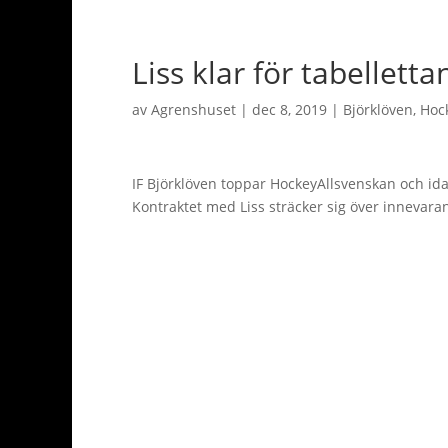
Liss klar för tabelletta
av
Agrenshuset
|
dec 8, 2019
|
Björklöven
,
Hoc
IF Björklöven toppar HockeyAllsvenskan och ida
Kontraktet med Liss sträcker sig över innevara