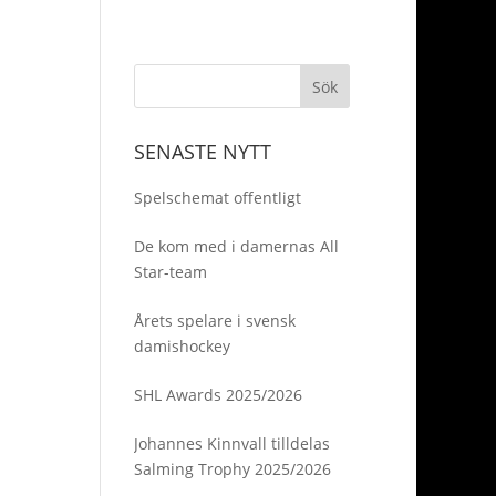
SENASTE NYTT
Spelschemat offentligt
De kom med i damernas All
Star-team
Årets spelare i svensk
damishockey
SHL Awards 2025/2026
Johannes Kinnvall tilldelas
Salming Trophy 2025/2026