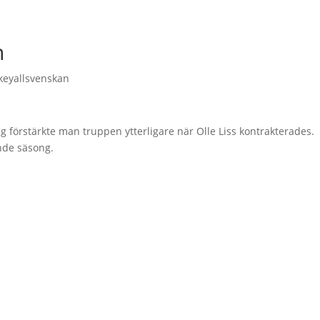
n
keyallsvenskan
g förstärkte man truppen ytterligare när Olle Liss kontrakterades.
nde säsong.