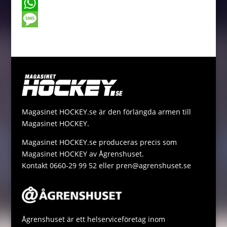
b
s
i
m
C
o
e
t
a
o
W
o
n
t
i
p
h
M
k
g
e
l
y
a
e
e
r
L
t
s
r
i
s
s
n
A
a
Magasinet HOCKEY.se är den förlängda armen till
k
p
g
Magasinet HOCKEY.
p
e
Magasinet HOCKEY.se produceras precis som
Magasinet HOCKEY av Ågrenshuset.
Kontakt 0660-29 99 52 eller pren@agrenshuset.se
Ågrenshuset är ett helserviceföretag inom