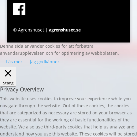
© Ågrenshuset |
agrenshuset.se
Denna sida använder cookies för att förbättra
användarupplevelsen och för optimering av webbplatsen.
Läs mer
Jag godkänner
Stäng
Privacy Overview
This website uses cookies to improve your experience while you
navigate through the website. Out of these cookies, the cookies
that are categorized as necessary are stored on your browser as
they are essential for the working of basic functionalities of the
website. We also use third-party cookies that help us analyze and
understand how you use this website. These cookies will be stored