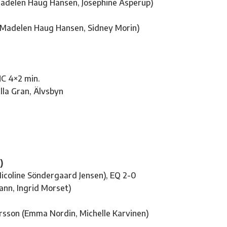
(Madelen Haug Hansen, Josephine Asperup)
 (Madelen Haug Hansen, Sidney Morin)
HC 4×2 min.
lla Gran, Älvsbyn
)
Nicoline Söndergaard Jensen), EQ 2-0
nn, Ingrid Morset)
ersson (Emma Nordin, Michelle Karvinen)