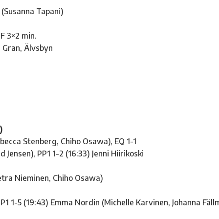
g (Susanna Tapani)
HF 3×2 min.
a Gran, Älvsbyn
)
Rebecca Stenberg, Chiho Osawa), EQ 1-1
Jensen), PP1 1-2 (16:33) Jenni Hiirikoski
Petra Nieminen, Chiho Osawa)
PP1 1-5 (19:43) Emma Nordin (Michelle Karvinen, Johanna Fäll