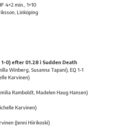
HF 4×2 min., 1×10
iksson, Linköping
n
, 1-0) efter 01.28 i Sudden Death
nilla Winberg, Susanna Tapani), EQ 1-1
elle Karvinen)
Emilia Ramboldt, Madelen Haug Hansen)
Michelle Karvinen)
inen (Jenni Hiirikoski)