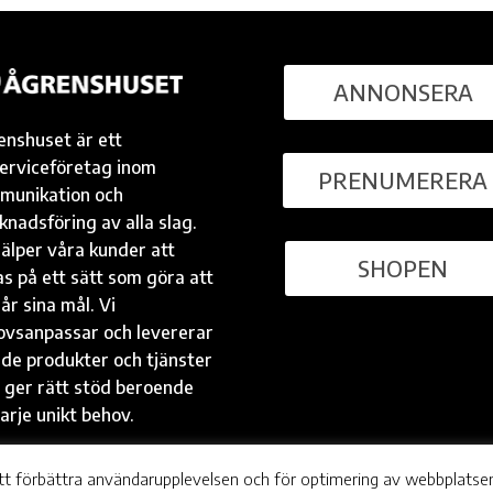
ANNONSERA
enshuset är ett
serviceföretag inom
PRENUMERERA
munikation och
nadsföring av alla slag.
jälper våra kunder att
SHOPEN
s på ett sätt som göra att
år sina mål. Vi
ovsanpassar och levererar
 de produkter och tjänster
 ger rätt stöd beroende
arje unikt behov.
tt förbättra användarupplevelsen och för optimering av webbplatse