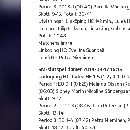
Period 3: PP1 3-1 (00:40) Pernilla Winber
Skott: 9-15. Totalt: 36-41.
Utvisningar: Linköping HC 1×2 min., Luleå 
Domare: Filip Eriksson, Linköping, Gabriell
Publik: 1 048
Matchens lirare:
Linköping HC: Eveliina Suonpää
Luleå HF: Petra Nieminen
SM-slutspel damer 2019-03-17 14:15
Linköping HC-Luleå HF 1-5 (1-2, 0-1, 0-2
Period 1: EQ 0-1 (01:25) Melinda Olsson (
(06:03) Sidney Morin (Nicoline Söndergaard 
Skott: 9-17.
Period 2: PP1 1-3 (08:46) Linn Peterson (
Skott: 13-14.
Period 3: EQ 1-4 (07:42) Petra Nieminen, 
Skott: 18-12. Totalt: 40-43.