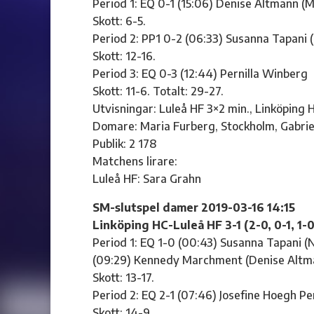
Period 1: EQ 0-1 (15:06) Denise Altmann 
Skott: 6-5.
Period 2: PP1 0-2 (06:33) Susanna Tapani
Skott: 12-16.
Period 3: EQ 0-3 (12:44) Pernilla Winberg
Skott: 11-6. Totalt: 29-27.
Utvisningar: Luleå HF 3×2 min., Linköping 
Domare: Maria Furberg, Stockholm, Gabrie
Publik: 2 178
Matchens lirare:
Luleå HF: Sara Grahn
SM-slutspel damer 2019-03-16 14:15
Linköping HC-Luleå HF 3-1 (2-0, 0-1, 1-0
Period 1: EQ 1-0 (00:43) Susanna Tapani (
(09:29) Kennedy Marchment (Denise Altma
Skott: 13-17.
Period 2: EQ 2-1 (07:46) Josefine Hoegh P
Skott: 14-9.