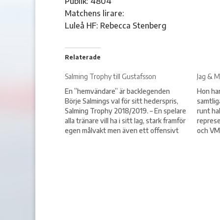
Publik: 4804
Matchens lirare:
Luleå HF: Rebecca Stenberg
Relaterade
Salming Trophy till Gustafsson
Jag & M
En ”hemvändare” är backlegenden
Hon har
Börje Salmings val för sitt hederspris,
samtlig
Salming Trophy 2018/2019. – En spelare
runt ha
alla tränare vill ha i sitt lag, stark framför
represe
egen målvakt men även ett offensivt
och VM
hot genom sin speluppfattning och
högst. 
passningsskicklighet, motiverar Börje
säsong
sitt val – Luleå HF:s Erik Gustafsson,
att änt
tillbaka i svensk ishockey…
har…