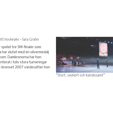
itt hockeyliv – Sara Grahn
 spelat tre SM-finaler som
a har slutat med en silvermedalj
lsen. Damkronorna har hon
nterat i tolv stora turneringar
-bronset 2007 värdesätter hon
Nu gör Sara Grahn sin första
”Stort, vackert och känslosamt”
 med Luleå och hon hoppas på
ligen få vinna ett SM-guld. – Att