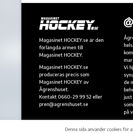
Ågr
Magasinet HOCKEY.se är den
hel
förlängda armen till
kom
Magasinet HOCKEY.
mark
Magasinet HOCKEY.se
Vi h
produceras precis som
syna
Magasinet HOCKEY av
de n
Ågrenshuset.
beh
Kontakt 0660-29 99 52 eller
just
pren@agrenshuset.se
som
på v
© Ågrenshuset |
agrenshuset.se
Denna sida använder cookies för a