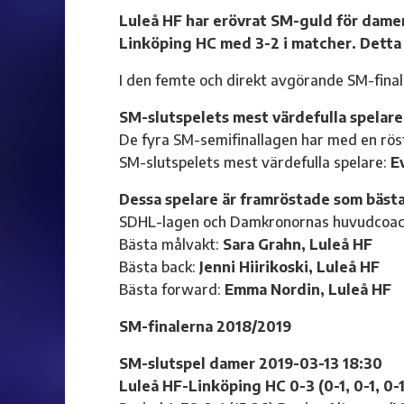
Luleå HF har erövrat SM-guld för dame
Linköping HC med 3-2 i matcher. Detta 
I den femte och direkt avgörande SM-final
SM-slutspelets mest värdefulla spelar
De fyra SM-semifinallagen har med en röst
SM-slutspelets mest värdefulla spelare:
E
Dessa spelare är framröstade som bäs
SDHL-lagen och Damkronornas huvudcoach 
Bästa målvakt:
Sara Grahn, Luleå HF
Bästa back:
Jenni Hiirikoski, Luleå HF
Bästa forward:
Emma Nordin, Luleå HF
SM-finalerna 2018/2019
SM-slutspel damer 2019-03-13 18:30
Luleå HF-Linköping HC 0-3 (0-1, 0-1, 0-1