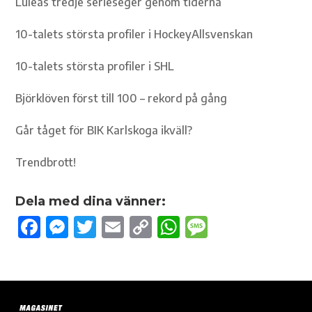
Luleås tredje serieseger genom tiderna
10-talets största profiler i HockeyAllsvenskan
10-talets största profiler i SHL
Björklöven först till 100 – rekord på gång
Går tåget för BIK Karlskoga ikväll?
Trendbrott!
Dela med dina vänner:
F
M
T
E
C
W
M
ac
es
w
m
o
h
es
e
se
it
ail
p
at
sa
b
n
te
y
s
g