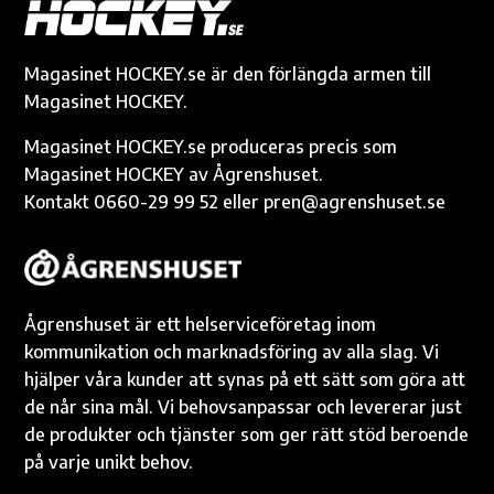
o
g
r
Li
A
e
o
er
n
p
k
k
p
Magasinet HOCKEY.se är den förlängda armen till
Magasinet HOCKEY.
Magasinet HOCKEY.se produceras precis som
Magasinet HOCKEY av Ågrenshuset.
Kontakt 0660-29 99 52 eller pren@agrenshuset.se
Ågrenshuset är ett helserviceföretag inom
kommunikation och marknadsföring av alla slag. Vi
hjälper våra kunder att synas på ett sätt som göra att
de når sina mål. Vi behovsanpassar och levererar just
de produkter och tjänster som ger rätt stöd beroende
på varje unikt behov.