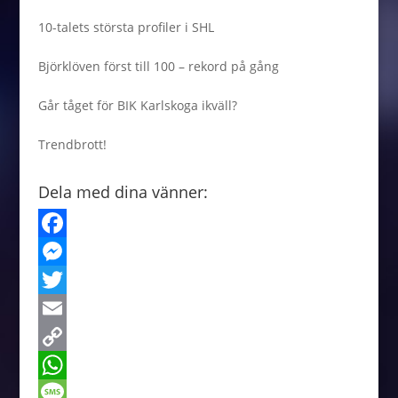
10-talets största profiler i SHL
Björklöven först till 100 – rekord på gång
Går tåget för BIK Karlskoga ikväll?
Trendbrott!
Dela med dina vänner:
F
a
M
c
e
T
e
s
w
E
b
s
i
m
C
o
e
t
a
o
W