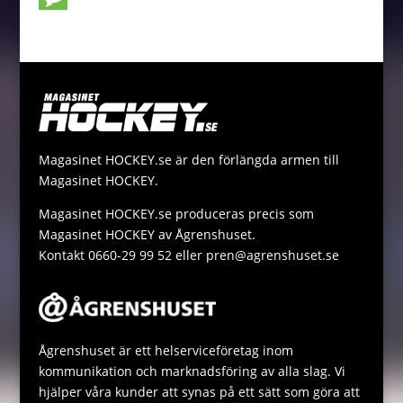
o
n
t
i
p
h
M
k
g
e
l
y
a
e
e
r
L
t
s
r
i
s
s
n
A
a
Magasinet HOCKEY.se är den förlängda armen till
k
p
g
Magasinet HOCKEY.
p
e
Magasinet HOCKEY.se produceras precis som
Magasinet HOCKEY av Ågrenshuset.
Kontakt 0660-29 99 52 eller pren@agrenshuset.se
Ågrenshuset är ett helserviceföretag inom
kommunikation och marknadsföring av alla slag. Vi
hjälper våra kunder att synas på ett sätt som göra att