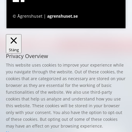
© Ågrenshuset |
agrenshuset.se
Stäng
Privacy Overview
This website uses cookies to improve your experience while
you navigate through the website. Out of these cookies, the
cookies that are categorized as necessary are stored on your
browser as they are essential for the working of basic
functionalities of the website. We also use third-party
cookies that help us analyze and understand how you use
this website. These cookies will be stored in your browser
only with your consent. You also have the option to opt-out
of these cookies. But opting out of some of these cookies
may have an effect on your browsing experience.