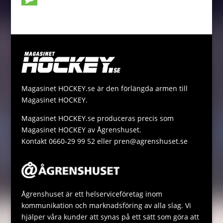
o
n
t
i
p
h
M
k
g
e
l
y
a
e
e
r
L
t
s
r
i
s
s
n
A
a
Magasinet HOCKEY.se är den förlängda armen till
k
p
g
Magasinet HOCKEY.
p
e
Magasinet HOCKEY.se produceras precis som
Magasinet HOCKEY av Ågrenshuset.
Kontakt 0660-29 99 52 eller pren@agrenshuset.se
Ågrenshuset är ett helserviceföretag inom
kommunikation och marknadsföring av alla slag. Vi
hjälper våra kunder att synas på ett sätt som göra att