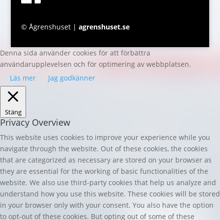
© Ågrenshuset |
agrenshuset.se
Denna sida använder cookies för att förbättra
användarupplevelsen och för optimering av webbplatsen.
Läs mer
Jag godkänner
Stäng
Privacy Overview
This website uses cookies to improve your experience while you
navigate through the website. Out of these cookies, the cookies
that are categorized as necessary are stored on your browser as
they are essential for the working of basic functionalities of the
website. We also use third-party cookies that help us analyze and
understand how you use this website. These cookies will be stored
in your browser only with your consent. You also have the option
to opt-out of these cookies. But opting out of some of these