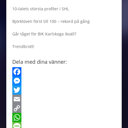
10-talets största profiler i SHL
Björklöven först till 100 – rekord på gång
Går tåget för BIK Karlskoga ikväll?
Trendbrott!
Dela med dina vänner:
F
a
M
c
e
T
e
s
w
E
b
s
i
m
C
o
e
t
a
o
W