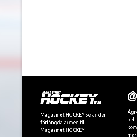
Ågr
Magasinet HOCKEY.se är den
hel
förlängda armen till
kom
Magasinet HOCKEY.
mark