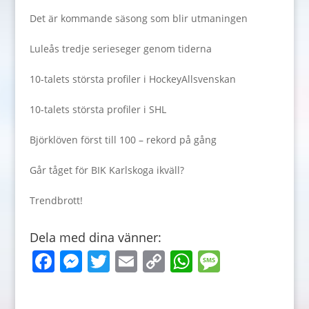
Det är kommande säsong som blir utmaningen
Luleås tredje serieseger genom tiderna
10-talets största profiler i HockeyAllsvenskan
10-talets största profiler i SHL
Björklöven först till 100 – rekord på gång
Går tåget för BIK Karlskoga ikväll?
Trendbrott!
Dela med dina vänner:
F
M
T
E
C
W
M
a
e
w
m
o
h
e
c
ss
itt
ai
p
at
ss