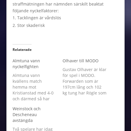
straffmätningen har nämnden särskilt beaktat
följande nyckelfaktorer:
Tacklingen är vårdslös
Stor skaderisk
Relaterade
Almtuna vann
Olhaver till MODO
nyckelfighten
Gustav Olhaver är klar
Almtuna vann
för spel i MODO.
kvällens match
Forwarden som är
hemma mot
197cm lång och 102
Kristianstad med 4-0
kg tung har Rögle som
och därmed så har
moderklubb och har
upplänningarna
representerat
Weinstock och
säkrat kontraktet i
klubben i U16, J18, J20
Descheneau
HockeyAllsvenskan.
och i SHL. Senaste
avstängda
För Kristianstads del
klubbadressen för
står det nu klart att
Olhaver är Tingsryd. –
Två spelare har idag