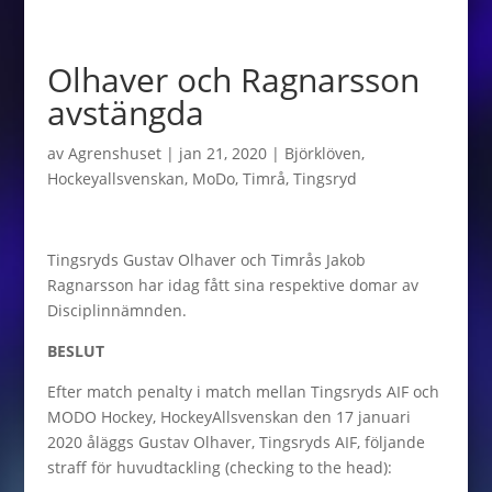
Olhaver och Ragnarsson
avstängda
av
Agrenshuset
|
jan 21, 2020
|
Björklöven
,
Hockeyallsvenskan
,
MoDo
,
Timrå
,
Tingsryd
Tingsryds Gustav Olhaver och Timrås Jakob
Ragnarsson har idag fått sina respektive domar av
Disciplinnämnden.
BESLUT
Efter match penalty i match mellan Tingsryds AIF och
MODO Hockey, HockeyAllsvenskan den 17 januari
2020 åläggs Gustav Olhaver, Tingsryds AIF, följande
straff för huvudtackling (checking to the head):