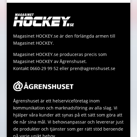
e
e
er
l
y
s
a
b
n
Li
A
g
o
g
n
p
e
o
er
k
p
Magasinet HOCKEY.se är den förlängda armen till
Magasinet HOCKEY.
k
Magasinet HOCKEY.se produceras precis som
Magasinet HOCKEY av Ågrenshuset.
Kontakt 0660-29 99 52 eller pren@agrenshuset.se
Ågrenshuset är ett helserviceföretag inom
kommunikation och marknadsföring av alla slag. Vi
hjälper våra kunder att synas på ett sätt som göra att
de når sina mål. Vi behovsanpassar och levererar just
de produkter och tjänster som ger rätt stöd beroende
på varje unikt behov.