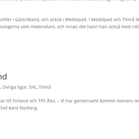
mfer i Gästrikland, och också i Medelpad. I Medelpad och Timrå I
säsongerna som materialare, och innan det hann han också med roll
and
t
,
Övriga ligor
,
SHL
,
Timrå
ar till Finland och TPS Åbo. – Vi har gemensamt kommit överens o
tchef Kent Norberg.