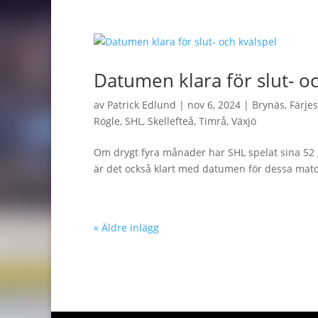
Datumen klara för slut- o
av
Patrick Edlund
|
nov 6, 2024
|
Brynäs
,
Färje
Rögle
,
SHL
,
Skellefteå
,
Timrå
,
Växjö
Om drygt fyra månader har SHL spelat sina 52 
är det också klart med datumen för dessa matc
« Äldre inlägg