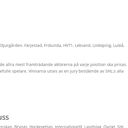
,
Djurgården
,
Färjestad
,
Frölunda
,
HV71
,
Leksand
,
Linköping
,
Luleå
,
e allra mest framträdande aktörerna på varje position ska prisas
defulle spelare. Vinnarna utses av en jury bestående av SHL:s alla
uss
enskan
,
Brynäs
,
Hockeyettan
,
Internationellt
,
Landslag
,
Övrigt
,
SHL
,