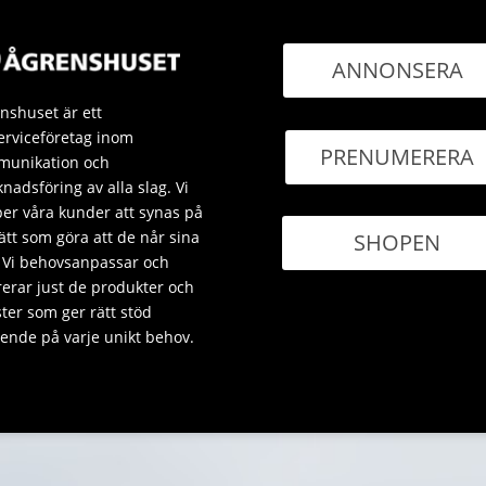
ANNONSERA
nshuset är ett
erviceföretag inom
PRENUMERERA
unikation och
nadsföring av alla slag. Vi
per våra kunder att synas på
sätt som göra att de når sina
SHOPEN
 Vi behovsanpassar och
rerar just de produkter och
ster som ger rätt stöd
ende på varje unikt behov.