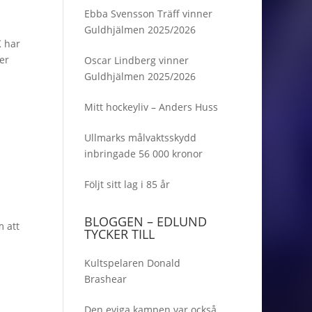
Ebba Svensson Träff vinner
Guldhjälmen 2025/2026
K har
er
Oscar Lindberg vinner
Guldhjälmen 2025/2026
Mitt hockeyliv – Anders Huss
Ullmarks målvaktsskydd
inbringade 56 000 kronor
Följt sitt lag i 85 år
BLOGGEN – EDLUND
m att
TYCKER TILL
Kultspelaren Donald
Brashear
Den eviga kampen var också