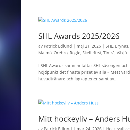
SHL Awards 2025/2026
av
Patrick Edlund
|
maj 21, 2026
|
SHL
,
Brynäs
Malmö
,
Örebro
,
Rögle
,
Skellefteå
,
Timrå
,
Växjö
I SHL Awards sammanfattar SHL säsongen och d
höjdpunkt det finaste priset av alla – Mest vär
huvudtränare och lagkaptener samt av...
Mitt hockeyliv – Anders H
av
Patrick Edlund
|
mar 24, 2026
|
Hockeyallsv