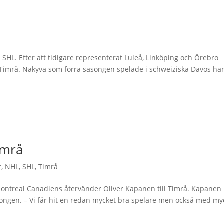
 i SHL. Efter att tidigare representerat Luleå, Linköping och Örebro
imrå. Näkyvä som förra säsongen spelade i schweiziska Davos ha
imrå
t
,
NHL
,
SHL
,
Timrå
 Montreal Canadiens återvänder Oliver Kapanen till Timrå. Kapanen
ongen. – Vi får hit en redan mycket bra spelare men också med my