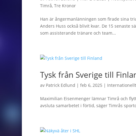
Timrå
,
Tre Kronor
Han är ångermanlänningen som firade sina triu
Anders Huss också blivit kvar. De 15 senaste 
som assisterande tränare och team...
Tysk från Sverige till Finl
av
Patrick Edlund
|
feb 6, 2025
|
Internationell
Maximilian Eisenmenger lämnar Timrå och flytt
avsluta samarbetet i förtid, säger Timrås spor