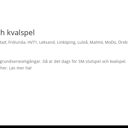
ch kvalspel
stad
,
Frölunda
,
HV71
,
Leksand
,
Linköping
,
Luleå
,
Malmö
,
MoDo
,
Öreb
grundserieomgångar. Då är det dags för SM-slutspel och kvalspel.
her. Läs mer här