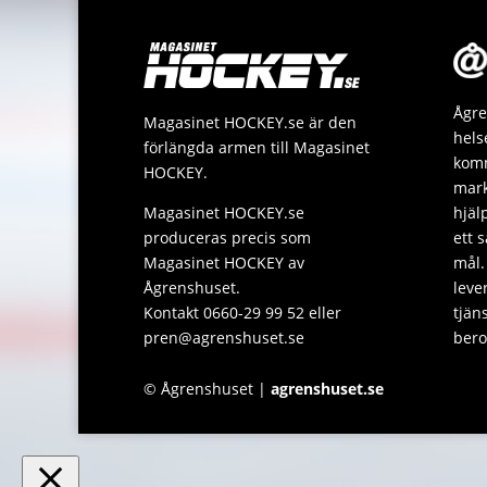
Ågre
Magasinet HOCKEY.se är den
hels
förlängda armen till Magasinet
komm
HOCKEY.
mark
Magasinet HOCKEY.se
hjäl
produceras precis som
ett 
Magasinet HOCKEY av
mål.
Ågrenshuset.
leve
Kontakt 0660-29 99 52 eller
tjän
pren@agrenshuset.se
bero
© Ågrenshuset |
agrenshuset.se