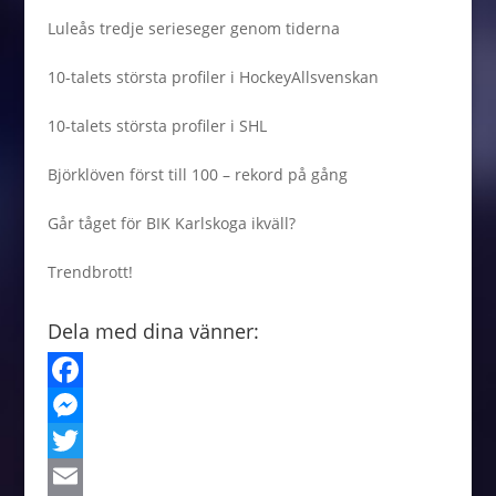
Luleås tredje serieseger genom tiderna
10-talets största profiler i HockeyAllsvenskan
10-talets största profiler i SHL
Björklöven först till 100 – rekord på gång
Går tåget för BIK Karlskoga ikväll?
Trendbrott!
Dela med dina vänner:
F
a
M
c
e
T