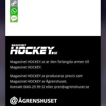
e
s
w
E
b
s
i
m
C
o
e
t
a
o
W
o
n
t
i
p
h
M
k
g
e
l
y
a
e
e
r
L
t
s
r
i
s
s
n
A
a
Magasinet HOCKEY.se är den förlängda armen till
k
p
g
Magasinet HOCKEY.
p
e
Magasinet HOCKEY.se produceras precis som
Magasinet HOCKEY av Ågrenshuset.
Kontakt 0660-29 99 52 eller pren@agrenshuset.se