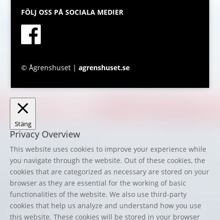
FÖLJ OSS PÅ SOCIALA MEDIER
© Ågrenshuset |
agrenshuset.se
Stäng
Privacy Overview
This website uses cookies to improve your experience while
you navigate through the website. Out of these cookies, the
cookies that are categorized as necessary are stored on your
browser as they are essential for the working of basic
functionalities of the website. We also use third-party
cookies that help us analyze and understand how you use
this website. These cookies will be stored in your browser