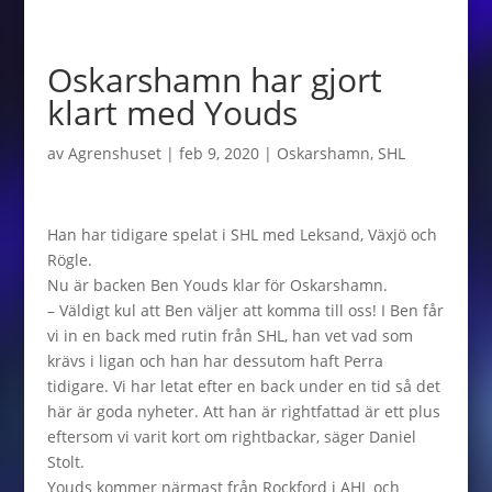
Oskarshamn har gjort
klart med Youds
av
Agrenshuset
|
feb 9, 2020
|
Oskarshamn
,
SHL
Han har tidigare spelat i SHL med Leksand, Växjö och
Rögle.
Nu är backen Ben Youds klar för Oskarshamn.
– Väldigt kul att Ben väljer att komma till oss! I Ben får
vi in en back med rutin från SHL, han vet vad som
krävs i ligan och han har dessutom haft Perra
tidigare. Vi har letat efter en back under en tid så det
här är goda nyheter. Att han är rightfattad är ett plus
eftersom vi varit kort om rightbackar, säger Daniel
Stolt.
Youds kommer närmast från Rockford i AHL och