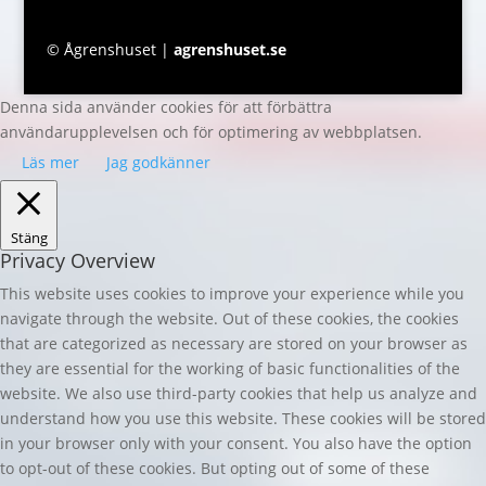
© Ågrenshuset |
agrenshuset.se
Denna sida använder cookies för att förbättra
användarupplevelsen och för optimering av webbplatsen.
Läs mer
Jag godkänner
Stäng
Privacy Overview
This website uses cookies to improve your experience while you
navigate through the website. Out of these cookies, the cookies
that are categorized as necessary are stored on your browser as
they are essential for the working of basic functionalities of the
website. We also use third-party cookies that help us analyze and
understand how you use this website. These cookies will be stored
in your browser only with your consent. You also have the option
to opt-out of these cookies. But opting out of some of these