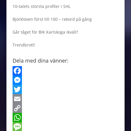
10-talets största profiler i SHL
Björklöven först till 100 – rekord på gång
Går tåget för BIK Karlskoga ikväll?
Trendbrott!
Dela med dina vänner:
F
a
M
c
e
T
e
s
w
E
b
s
i
m
C
o
e
t
a
o
W