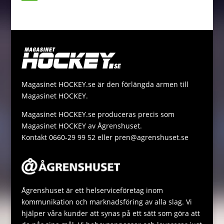
o
n
t
i
p
h
M
k
g
e
l
y
a
e
e
r
L
t
s
r
i
s
s
n
A
a
Magasinet HOCKEY.se är den förlängda armen till
k
p
g
Magasinet HOCKEY.
p
e
Magasinet HOCKEY.se produceras precis som
Magasinet HOCKEY av Ågrenshuset.
Kontakt 0660-29 99 52 eller pren@agrenshuset.se
Ågrenshuset är ett helserviceföretag inom
kommunikation och marknadsföring av alla slag. Vi
hjälper våra kunder att synas på ett sätt som göra att