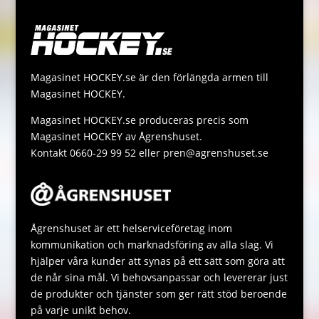
e
r
L
t
s
r
i
s
s
n
A
a
Magasinet HOCKEY.se är den förlängda armen till
k
p
g
Magasinet HOCKEY.
p
e
Magasinet HOCKEY.se produceras precis som
Magasinet HOCKEY av Ågrenshuset.
Kontakt 0660-29 99 52 eller pren@agrenshuset.se
Ågrenshuset är ett helserviceföretag inom
kommunikation och marknadsföring av alla slag. Vi
hjälper våra kunder att synas på ett sätt som göra att
de når sina mål. Vi behovsanpassar och levererar just
de produkter och tjänster som ger rätt stöd beroende
på varje unikt behov.