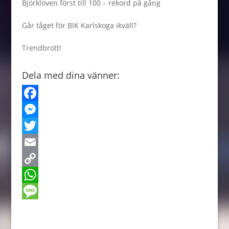
Björklöven först till 100 – rekord på gång
Går tåget för BIK Karlskoga ikväll?
Trendbrott!
Dela med dina vänner:
F
a
M
c
e
T
e
s
w
E
b
s
i
m
C
o
e
t
a
o
W
o
n
t
i
p
h
M
k
g
e
l
y
a
e