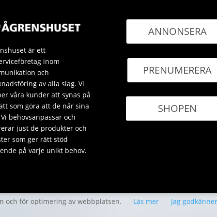
ANNONSERA
nshuset är ett
erviceföretag inom
PRENUMERERA
unikation och
nadsföring av alla slag. Vi
per våra kunder att synas på
sätt som göra att de når sina
SHOPEN
 Vi behovsanpassar och
rerar just de produkter och
ster som ger rätt stöd
ende på varje unikt behov.
en och för optimering av webbplatsen.
Läs mer
Jag godkänne