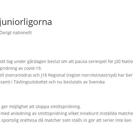
juniorligorna
Övrigt nationellt
tt tog under gårdagen beslut om att pausa seriespel för J20 Natio
pridning av covid-19.
ll (norra/södra) och J18 Regional (region norr/öst/väst/syd) har ber
samt i Tävlingsutskottet och nu beslutats av Svenska
ger möjlighet att stoppa smittspridning.
er med anledning av smittspridning vilket inneburit inställda matche
 sportslig orättvisa då matcher som ställs in gör att serier inte kan