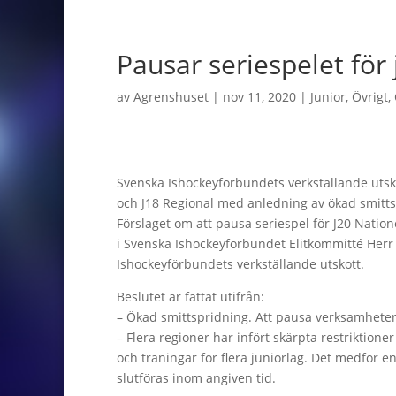
Pausar seriespelet för 
av
Agrenshuset
|
nov 11, 2020
|
Junior
,
Övrigt
,
Svenska Ishockeyförbundets verkställande utsko
och J18 Regional med anledning av ökad smitts
Förslaget om att pausa seriespel för J20 Natione
i Svenska Ishockeyförbundet Elitkommitté Herr 
Ishockeyförbundets verkställande utskott.
Beslutet är fattat utifrån:
– Ökad smittspridning. Att pausa verksamheter 
– Flera regioner har infört skärpta restriktion
och träningar för flera juniorlag. Det medför en
slutföras inom angiven tid.