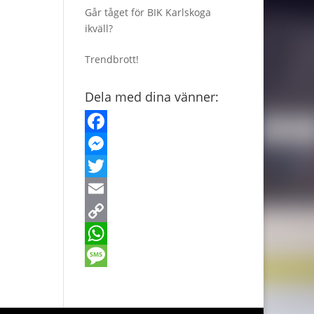
Går tåget för BIK Karlskoga
ikväll?
Trendbrott!
Dela med dina vänner:
F
a
M
c
e
T
e
s
w
E
b
s
i
m
C
o
e
t
a
o
W
o
n
t
i
p
h
M
k
g
e
l
y
a
e