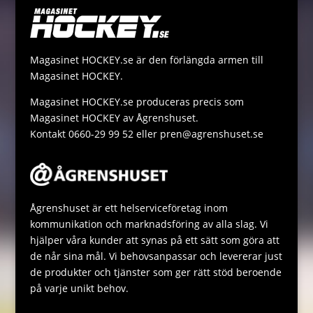
r
i
s
s
n
A
a
Magasinet HOCKEY.se är den förlängda armen till
k
p
g
Magasinet HOCKEY.
p
e
Magasinet HOCKEY.se produceras precis som
Magasinet HOCKEY av Ågrenshuset.
Kontakt 0660-29 99 52 eller pren@agrenshuset.se
Ågrenshuset är ett helserviceföretag inom
kommunikation och marknadsföring av alla slag. Vi
hjälper våra kunder att synas på ett sätt som göra att
de når sina mål. Vi behovsanpassar och levererar just
de produkter och tjänster som ger rätt stöd beroende
på varje unikt behov.