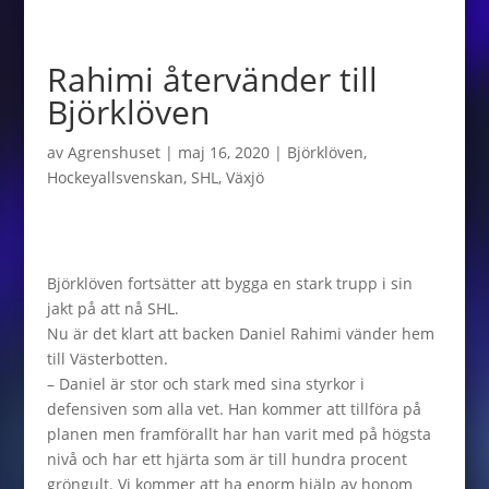
Rahimi återvänder till
Björklöven
av
Agrenshuset
|
maj 16, 2020
|
Björklöven
,
Hockeyallsvenskan
,
SHL
,
Växjö
Björklöven fortsätter att bygga en stark trupp i sin
jakt på att nå SHL.
Nu är det klart att backen Daniel Rahimi vänder hem
till Västerbotten.
– Daniel är stor och stark med sina styrkor i
defensiven som alla vet. Han kommer att tillföra på
planen men framförallt har han varit med på högsta
nivå och har ett hjärta som är till hundra procent
gröngult. Vi kommer att ha enorm hjälp av honom