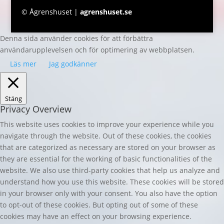
© Ågrenshuset |
agrenshuset.se
Denna sida använder cookies för att förbättra
användarupplevelsen och för optimering av webbplatsen.
Läs mer
Jag godkänner
Stäng
Privacy Overview
This website uses cookies to improve your experience while you
navigate through the website. Out of these cookies, the cookies
that are categorized as necessary are stored on your browser as
they are essential for the working of basic functionalities of the
website. We also use third-party cookies that help us analyze and
understand how you use this website. These cookies will be stored
in your browser only with your consent. You also have the option
to opt-out of these cookies. But opting out of some of these
cookies may have an effect on your browsing experience.