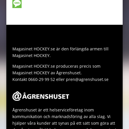
o
e
t
a
o
W
o
n
t
i
p
h
M
k
g
e
l
y
a
e
e
r
L
t
s
r
i
s
s
Magasinet HOCKEY.se är den förlängda armen till
n
A
a
Magasinet HOCKEY.
k
p
g
Magasinet HOCKEY.se produceras precis som
p
e
Magasinet HOCKEY av Ågrenshuset.
Kontakt 0660-29 99 52 eller pren@agrenshuset.se
Ågrenshuset är ett helserviceföretag inom
kommunikation och marknadsföring av alla slag. Vi
hjälper våra kunder att synas på ett sätt som göra att