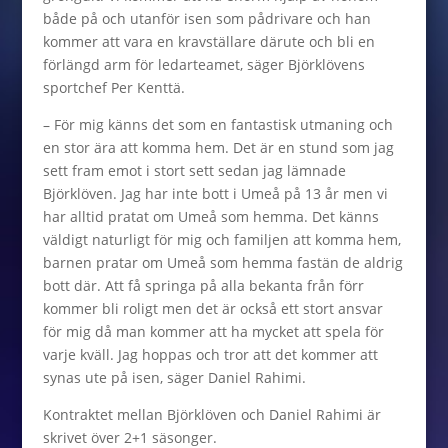
både på och utanför isen som pådrivare och han
kommer att vara en kravställare därute och bli en
förlängd arm för ledarteamet, säger Björklövens
sportchef Per Kenttä.
– För mig känns det som en fantastisk utmaning och
en stor ära att komma hem. Det är en stund som jag
sett fram emot i stort sett sedan jag lämnade
Björklöven. Jag har inte bott i Umeå på 13 år men vi
har alltid pratat om Umeå som hemma. Det känns
väldigt naturligt för mig och familjen att komma hem,
barnen pratar om Umeå som hemma fastän de aldrig
bott där. Att få springa på alla bekanta från förr
kommer bli roligt men det är också ett stort ansvar
för mig då man kommer att ha mycket att spela för
varje kväll. Jag hoppas och tror att det kommer att
synas ute på isen, säger Daniel Rahimi.
Kontraktet mellan Björklöven och Daniel Rahimi är
skrivet över 2+1 säsonger.