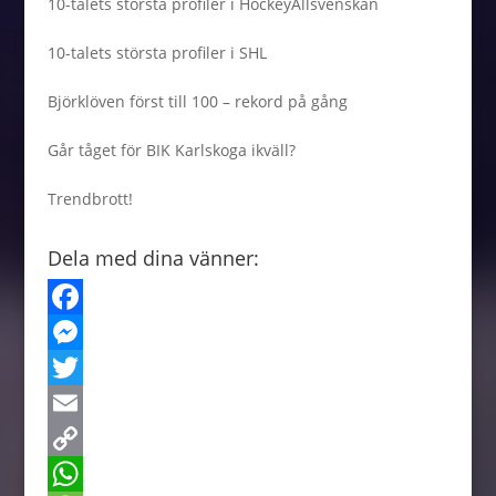
10-talets största profiler i HockeyAllsvenskan
10-talets största profiler i SHL
Björklöven först till 100 – rekord på gång
Går tåget för BIK Karlskoga ikväll?
Trendbrott!
Dela med dina vänner:
F
a
M
c
e
T
e
s
w
E
b
s
i
m
C