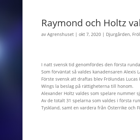
Raymond och Holtz val
av
Agrenshuset
|
okt 7, 2020
|
Djurgården
,
Frö
I natt svensk tid genomfördes den första rund
Som förväntat så valdes kanadensaren Alexis 
Förste svensk att draftas blev Frölundas Luca
Wings la beslag på rättigheterna till honom.
Alexander Holtz valdes som spelare nummer sju
Av de totalt 31 spelarna som valdes i första ru
Tyskland, samt en vardera från Österrike och F