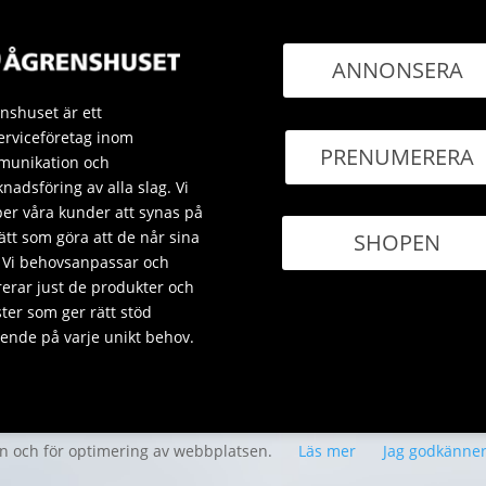
ANNONSERA
nshuset är ett
erviceföretag inom
PRENUMERERA
unikation och
nadsföring av alla slag. Vi
per våra kunder att synas på
sätt som göra att de når sina
SHOPEN
 Vi behovsanpassar och
rerar just de produkter och
ster som ger rätt stöd
ende på varje unikt behov.
en och för optimering av webbplatsen.
Läs mer
Jag godkänne