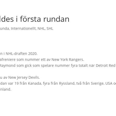
des i första rundan
lunda
,
Internationellt
,
NHL
,
SHL
an i NHL-draften 2020.
Lafreniere som nummer ett av New York Rangers.
s Raymond som gick som spelare nummer fyra totalt när Detroit Red
 av New Jersey Devils.
ndan var 19 från Kanada, fyra från Ryssland, två från Sverige, USA 
inland.