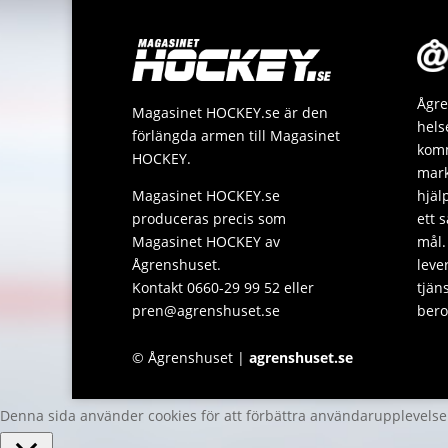
Ågre
Magasinet HOCKEY.se är den
hels
förlängda armen till Magasinet
komm
HOCKEY.
mark
Magasinet HOCKEY.se
hjäl
produceras precis som
ett 
Magasinet HOCKEY av
mål.
Ågrenshuset.
leve
Kontakt 0660-29 99 52 eller
tjän
pren@agrenshuset.se
bero
© Ågrenshuset |
agrenshuset.se
Denna sida använder cookies för att förbättra användarupplevels