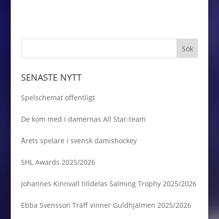
med 6-2 och därmed
Julius Bergman
är Frölunda för tredje
totalt 4-2 i matcher
återvände till
gången på fem år
mot Djurgården.…
Frölunda förra
mästare i Europa.
sommaren…
Samuel Fagemo, Ryan
Lasch och Ponthus
Westerholm. Där har
ni målskyttarna som
såg till att Frölunda
SENASTE NYTT
återigen kan titulera
sig som…
Spelschemat offentligt
De kom med i damernas All Star-team
Årets spelare i svensk damishockey
SHL Awards 2025/2026
Johannes Kinnvall tilldelas Salming Trophy 2025/2026
Ebba Svensson Träff vinner Guldhjälmen 2025/2026