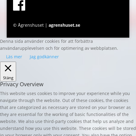
© Ågrenshuset |
agrenshuset.se
Denna sida använder cookies för att förbättra
användarupplevelsen och för optimering av webbplatsen.
Läs mer
Jag godkänner
Stäng
Privacy Overview
This website uses cookies to improve your experience while you
navigate through the website. Out of these cookies, the cookies
that are categorized as necessary are stored on your browser as
they are essential for the working of basic functionalities of the
website. We also use third-party cookies that help us analyze and
understand how you use this website. These cookies will be stored
in your browser only with your consent. You also have the option