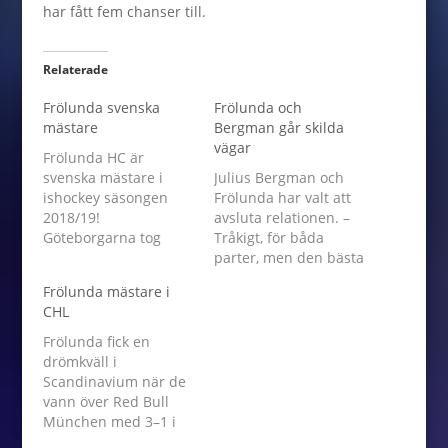
har fått fem chanser till.
Relaterade
Frölunda svenska
Frölunda och
mästare
Bergman går skilda
vägar
Frölunda HC är
svenska mästare i
Julius Bergman och
ishockey säsongen
Frölunda har valt att
2018/19!
avsluta relationen. –
Göteborgarna tog
Tråkigt, för båda
hem finalserien mot
parter, men den bästa
Djurgården med 4-2 i
lösningen. Vi vill tacka
Frölunda mästare i
matcher. Tidigare
Julius för den här
CHL
under säsongen vann
säsongen och önskar
Frölunda Champions
honom lycka till på
Frölunda fick en
Hockey League. Nu är
det nya äventyret,
drömkväll i
man också svenska
säger Frölundas
Scandinavium när de
mästare. Frölunda
sportchef Fredrik
vann över Red Bull
vann den sjätte
Sjöström. Den tidigare
München med 3–1 i
finalmatchen i Globen
Academy-spelaren
CHL-finalen. Därmed