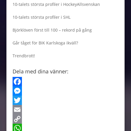
10-talets största profiler i HockeyAllsvenskan
10-talets största profiler i SHL
Björklöven först till 100 – rekord på gång
Går tåget för BIK Karlskoga ikväll?
Trendbrott!
Dela med dina vänner:
F
a
M
c
e
T
e
s
w
E
b
s
i
m
C