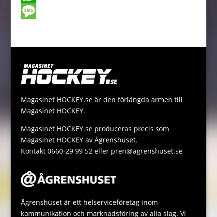
o
e
t
a
o
W
o
n
t
i
p
h
M
k
g
e
l
y
a
e
e
r
L
t
s
r
i
s
s
n
A
a
Magasinet HOCKEY.se är den förlängda armen till
k
p
g
Magasinet HOCKEY.
p
e
Magasinet HOCKEY.se produceras precis som
Magasinet HOCKEY av Ågrenshuset.
Kontakt 0660-29 99 52 eller pren@agrenshuset.se
Ågrenshuset är ett helserviceföretag inom
kommunikation och marknadsföring av alla slag. Vi