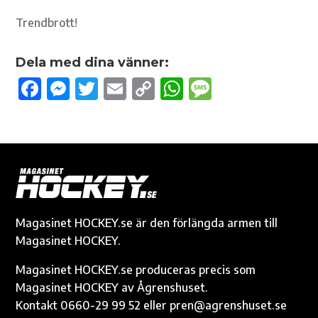
Trendbrott!
Dela med dina vänner:
F
M
T
E
C
W
M
ac
es
w
m
o
h
es
e
se
it
ail
p
at
sa
b
n
te
y
s
g
o
g
r
Li
A
e
o
er
n
p
k
k
p
Magasinet HOCKEY.se är den förlängda armen till
Magasinet HOCKEY.
Magasinet HOCKEY.se produceras precis som
Magasinet HOCKEY av Ågrenshuset.
Kontakt 0660-29 99 52 eller pren@agrenshuset.se