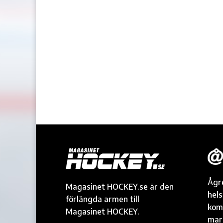
Ågr
Magasinet HOCKEY.se är den
hel
förlängda armen till
kom
Magasinet HOCKEY.
mark