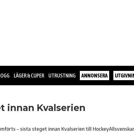
LOGG
LÄGER & CUPER
UTRUSTNING
ANNONSERA
UTGIVNI
et innan Kvalserien
mförts – sista steget innan Kvalserien till HockeyAllsvenska