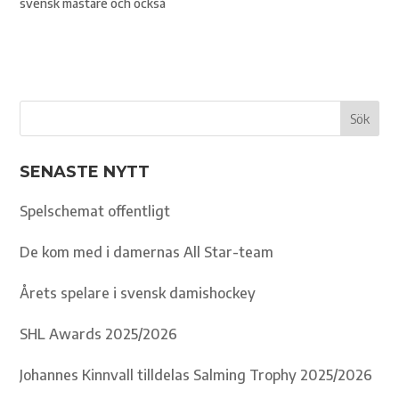
svensk mästare och också
utsetts till landets bäste
spelare. Viktor Fasth är en
av de största svenska
målvakterna på senare år. –
Jag har haft förmånen att få
vara med om en…
SENASTE NYTT
Spelschemat offentligt
De kom med i damernas All Star-team
Årets spelare i svensk damishockey
SHL Awards 2025/2026
Johannes Kinnvall tilldelas Salming Trophy 2025/2026