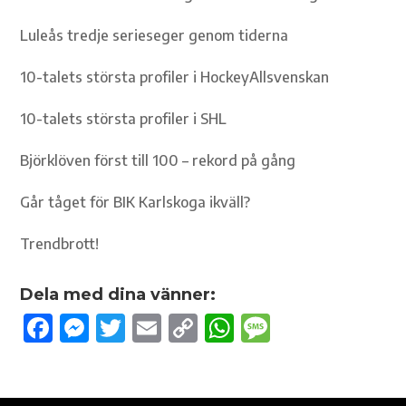
Luleås tredje serieseger genom tiderna
10-talets största profiler i HockeyAllsvenskan
10-talets största profiler i SHL
Björklöven först till 100 – rekord på gång
Går tåget för BIK Karlskoga ikväll?
Trendbrott!
Dela med dina vänner:
F
M
T
E
C
W
M
ac
es
w
m
o
h
es
e
se
it
ail
p
at
sa