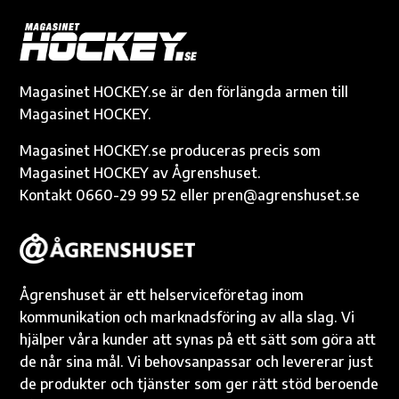
b
n
te
y
s
g
o
g
r
Li
A
e
o
er
n
p
k
k
p
Magasinet HOCKEY.se är den förlängda armen till
Magasinet HOCKEY.
Magasinet HOCKEY.se produceras precis som
Magasinet HOCKEY av Ågrenshuset.
Kontakt 0660-29 99 52 eller pren@agrenshuset.se
Ågrenshuset är ett helserviceföretag inom
kommunikation och marknadsföring av alla slag. Vi
hjälper våra kunder att synas på ett sätt som göra att
de når sina mål. Vi behovsanpassar och levererar just
de produkter och tjänster som ger rätt stöd beroende