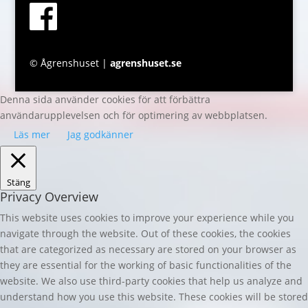
© Ågrenshuset |
agrenshuset.se
Denna sida använder cookies för att förbättra
användarupplevelsen och för optimering av webbplatsen.
Läs mer
Jag godkänner
Stäng
Privacy Overview
This website uses cookies to improve your experience while you
navigate through the website. Out of these cookies, the cookies
that are categorized as necessary are stored on your browser as
they are essential for the working of basic functionalities of the
website. We also use third-party cookies that help us analyze and
understand how you use this website. These cookies will be stored