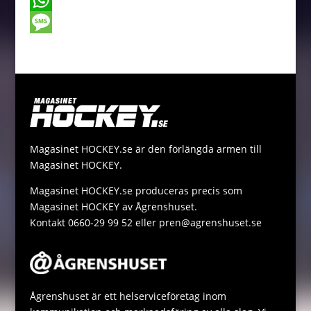
o
e
t
a
o
W
o
n
t
i
p
h
M
k
g
e
l
y
a
e
e
r
L
t
s
r
i
s
s
n
A
a
Magasinet HOCKEY.se är den förlängda armen till
k
p
g
Magasinet HOCKEY.
p
e
Magasinet HOCKEY.se produceras precis som
Magasinet HOCKEY av Ågrenshuset.
Kontakt 0660-29 99 52 eller pren@agrenshuset.se
Ågrenshuset är ett helserviceföretag inom