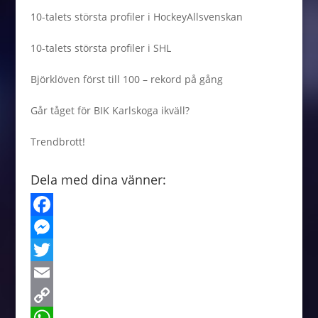
10-talets största profiler i HockeyAllsvenskan
10-talets största profiler i SHL
Björklöven först till 100 – rekord på gång
Går tåget för BIK Karlskoga ikväll?
Trendbrott!
Dela med dina vänner:
F
a
M
c
e
T
e
s
w
E
b
s
i
m
C