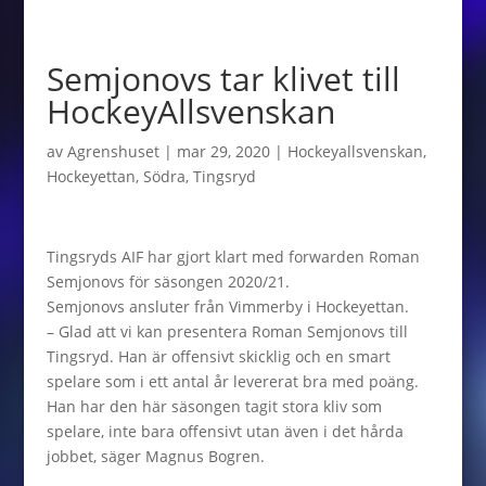
Semjonovs tar klivet till
HockeyAllsvenskan
av
Agrenshuset
|
mar 29, 2020
|
Hockeyallsvenskan
,
Hockeyettan
,
Södra
,
Tingsryd
Tingsryds AIF har gjort klart med forwarden Roman
Semjonovs för säsongen 2020/21.
Semjonovs ansluter från Vimmerby i Hockeyettan.
– Glad att vi kan presentera Roman Semjonovs till
Tingsryd. Han är offensivt skicklig och en smart
spelare som i ett antal år levererat bra med poäng.
Han har den här säsongen tagit stora kliv som
spelare, inte bara offensivt utan även i det hårda
jobbet, säger Magnus Bogren.