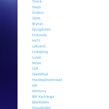
Timrå
Växjö
Örebro
SDHL
Brynäs
Djurgården
Frölunda
HV71
Leksand
Linköping
Luleå
Modo
SDE
Skellefteå
Hockeyallsvenskan
AIK
Almtuna
BIK Karlskoga
Björklöven
Djurgården