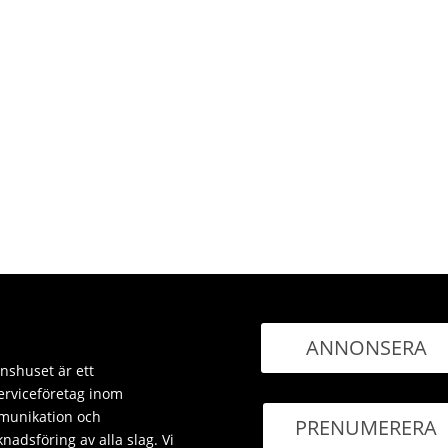
ANNONSERA
nshuset är ett
erviceföretag inom
unikation och
PRENUMERERA
nadsföring av alla slag. Vi