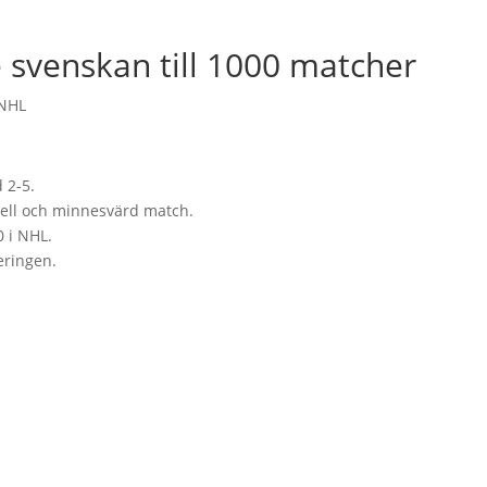
e svenskan till 1000 matcher
NHL
 2-5.
iell och minnesvärd match.
 i NHL.
eringen.