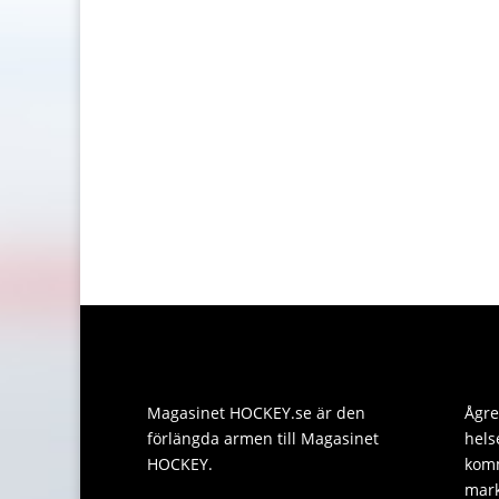
Magasinet HOCKEY.se är den
Ågre
förlängda armen till Magasinet
hels
HOCKEY.
komm
mark