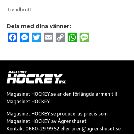
Trendbrott!
Dela med dina vänner:
F
M
T
E
C
W
M
ac
es
w
m
o
h
es
e
se
it
ail
p
at
sa
b
n
te
y
s
g
o
g
r
Li
A
e
o
er
n
p
k
k
p
Magasinet HOCKEY.se är den förlängda armen till
Magasinet HOCKEY.
Magasinet HOCKEY.se produceras precis som
Magasinet HOCKEY av Ågrenshuset.
Kontakt 0660-29 99 52 eller pren@agrenshuset.se