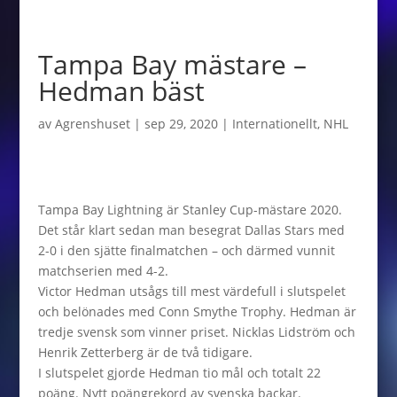
Tampa Bay mästare –
Hedman bäst
av
Agrenshuset
|
sep 29, 2020
|
Internationellt
,
NHL
Tampa Bay Lightning är Stanley Cup-mästare 2020.
Det står klart sedan man besegrat Dallas Stars med
2-0 i den sjätte finalmatchen – och därmed vunnit
matchserien med 4-2.
Victor Hedman utsågs till mest värdefull i slutspelet
och belönades med Conn Smythe Trophy. Hedman är
tredje svensk som vinner priset. Nicklas Lidström och
Henrik Zetterberg är de två tidigare.
I slutspelet gjorde Hedman tio mål och totalt 22
poäng. Nytt poängrekord av svenska backar.