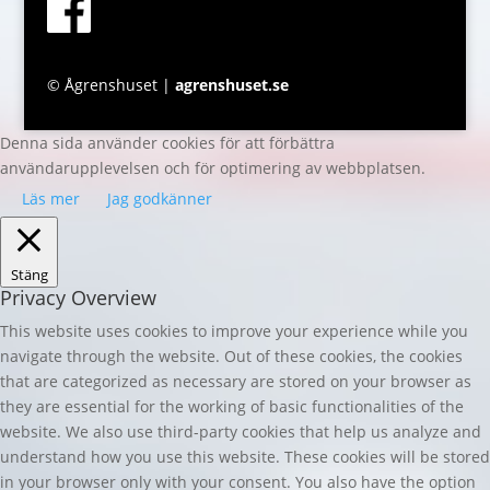
© Ågrenshuset |
agrenshuset.se
Denna sida använder cookies för att förbättra
användarupplevelsen och för optimering av webbplatsen.
Läs mer
Jag godkänner
Stäng
Privacy Overview
This website uses cookies to improve your experience while you
navigate through the website. Out of these cookies, the cookies
that are categorized as necessary are stored on your browser as
they are essential for the working of basic functionalities of the
website. We also use third-party cookies that help us analyze and
understand how you use this website. These cookies will be stored
in your browser only with your consent. You also have the option