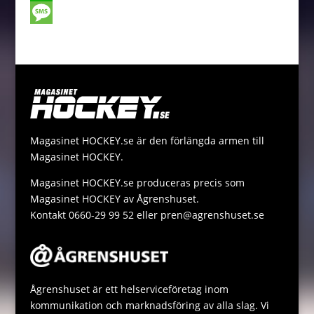
o
e
t
a
o
W
o
n
t
i
p
h
M
k
g
e
l
y
a
e
e
r
L
t
s
r
i
s
s
n
A
a
Magasinet HOCKEY.se är den förlängda armen till
k
p
g
Magasinet HOCKEY.
p
e
Magasinet HOCKEY.se produceras precis som
Magasinet HOCKEY av Ågrenshuset.
Kontakt 0660-29 99 52 eller pren@agrenshuset.se
Ågrenshuset är ett helserviceföretag inom
kommunikation och marknadsföring av alla slag. Vi