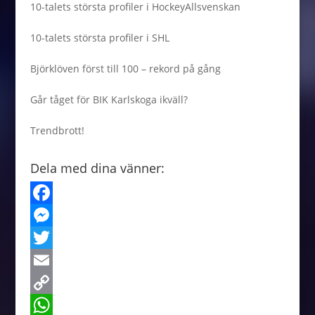
10-talets största profiler i HockeyAllsvenskan
10-talets största profiler i SHL
Björklöven först till 100 – rekord på gång
Går tåget för BIK Karlskoga ikväll?
Trendbrott!
Dela med dina vänner:
F
a
M
c
e
T
e
s
w
E
b
s
i
m
C