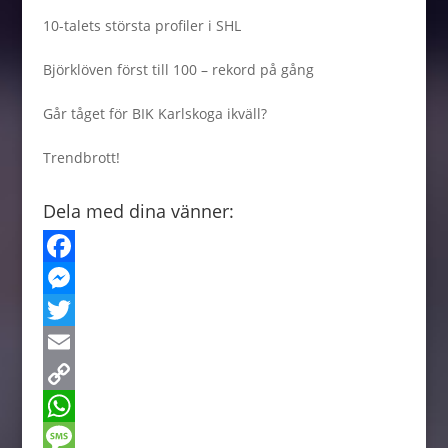
10-talets största profiler i SHL
Björklöven först till 100 – rekord på gång
Går tåget för BIK Karlskoga ikväll?
Trendbrott!
Dela med dina vänner:
F
a
M
c
e
T
e
s
w
E
b
s
i
m
C
o
e
t
a
o
W