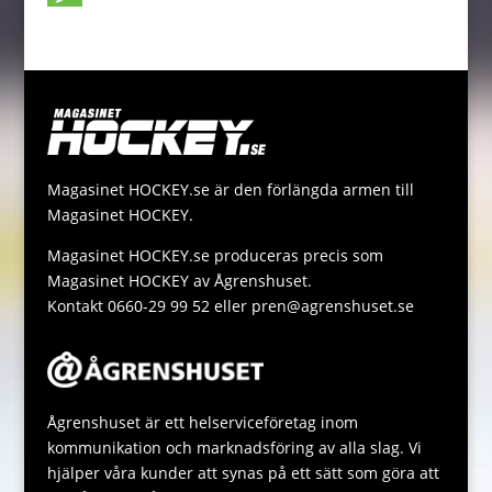
o
n
t
i
p
h
M
k
g
e
l
y
a
e
e
r
L
t
s
r
i
s
s
n
A
a
Magasinet HOCKEY.se är den förlängda armen till
k
p
g
Magasinet HOCKEY.
p
e
Magasinet HOCKEY.se produceras precis som
Magasinet HOCKEY av Ågrenshuset.
Kontakt 0660-29 99 52 eller pren@agrenshuset.se
Ågrenshuset är ett helserviceföretag inom
kommunikation och marknadsföring av alla slag. Vi
hjälper våra kunder att synas på ett sätt som göra att