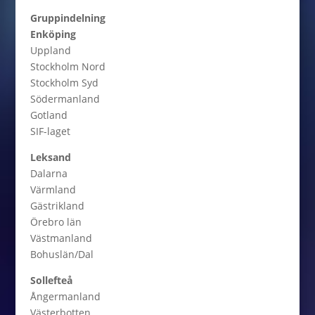
Gruppindelning
Enköping
Uppland
Stockholm Nord
Stockholm Syd
Södermanland
Gotland
SIF-laget
Leksand
Dalarna
Värmland
Gästrikland
Örebro län
Västmanland
Bohuslän/Dal
Sollefteå
Ångermanland
Västerbotten