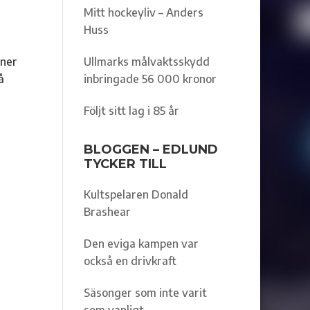
Mitt hockeyliv – Anders
Huss
nner
Ullmarks målvaktsskydd
å
inbringade 56 000 kronor
Följt sitt lag i 85 år
BLOGGEN – EDLUND
TYCKER TILL
Kultspelaren Donald
Brashear
Den eviga kampen var
också en drivkraft
Säsonger som inte varit
som vanligt