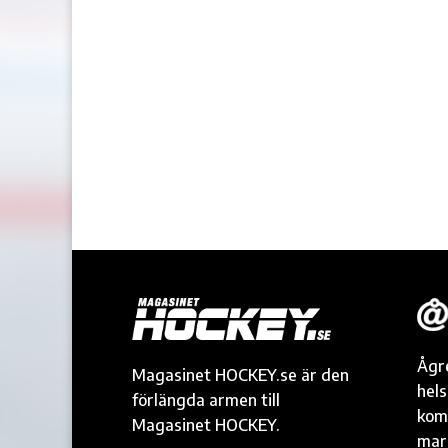
Ågr
Magasinet HOCKEY.se är den
hel
förlängda armen till
kom
Magasinet HOCKEY.
mark