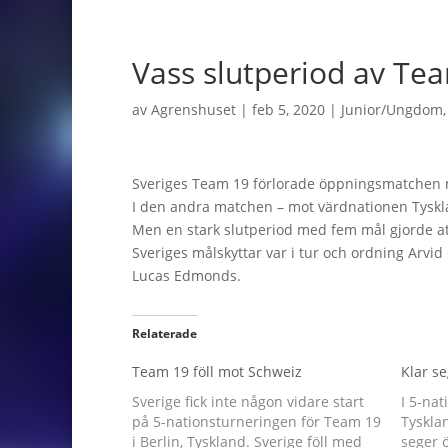
Vass slutperiod av Te
av
Agrenshuset
|
feb 5, 2020
|
Junior/Ungdom
Sveriges Team 19 förlorade öppningsmatchen m
I den andra matchen – mot värdnationen Tyskla
Men en stark slutperiod med fem mål gjorde a
Sveriges målskyttar var i tur och ordning Arvi
Lucas Edmonds.
Relaterade
Team 19 föll mot Schweiz
Klar s
Sverige fick inte någon vidare start
I 5-nat
på 5-nationsturneringen för Team 19
Tyskla
i Berlin, Tyskland. Sverige föll med
seger ö