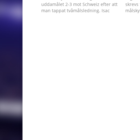
uddamålet 2-3 mot Schweiz efter att
skrevs 
man tappat tvåmålsledning. Isac
målskyt
Andersson och Elmer Söderblom
Bjersel
(bilden) var svenska målskyttar.
Elmer 
Isac A