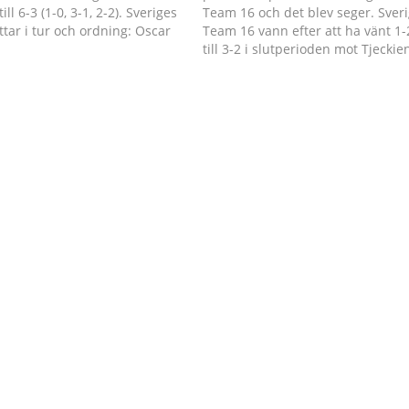
till 6-3 (1-0, 3-1, 2-2). Sveriges
Team 16 och det blev seger. Sver
tar i tur och ordning: Oscar
Team 16 vann efter att ha vänt 1-
ius (bilden), Samuel Sjölund,
till 3-2 i slutperioden mot Tjeckie
Söderblom, Arvid Costmar,
Målskyttar: Otto Stahre 2, Mattias
ndersson, Albin Sundsvik.
Hävelid.