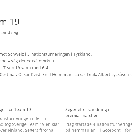
am 19
,
Landslag
ot Schweiz i 5-nationsturneringen i Tyskland.
nd – såg det också mörkt ut.
tt Team 19 vann med 6-4.
d Costmar, Oskar Kvist, Emil Heineman, Lukas Feuk, Albert Lyckåsen 
eger för Team 19
Seger efter vändning i
premiärmatchen
ionsturneringen i Berlin,
nd tog Sverige Team 19 en klar
Idag startade 4-nationsturnering
ver Finland. Segersiffrorna
på hemmaplan – i Göteborg – för