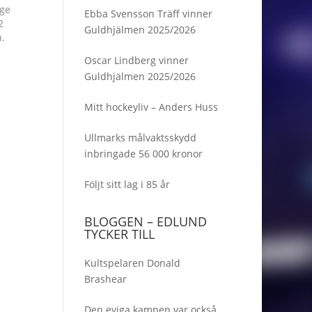
ige
Ebba Svensson Träff vinner
2
Guldhjälmen 2025/2026
n.
Oscar Lindberg vinner
Guldhjälmen 2025/2026
Mitt hockeyliv – Anders Huss
Ullmarks målvaktsskydd
inbringade 56 000 kronor
Följt sitt lag i 85 år
BLOGGEN – EDLUND
TYCKER TILL
Kultspelaren Donald
Brashear
Den eviga kampen var också