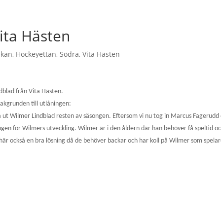
ita Hästen
skan
,
Hockeyettan
,
Södra
,
Vita Hästen
blad från Vita Hästen.
akgrunden till utlåningen:
ut Wilmer Lindblad resten av säsongen. Eftersom vi nu tog in Marcus Fagerudd
ningen för Wilmers utveckling. Wilmer är i den åldern där han behöver få speltid o
r också en bra lösning då de behöver backar och har koll på Wilmer som spela