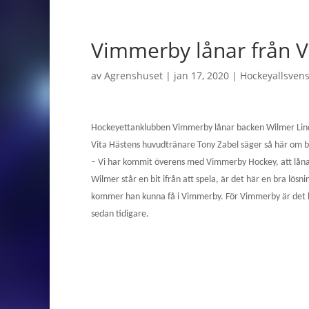
Vimmerby lånar från V
av
Agrenshuset
|
jan 17, 2020
|
Hockeyallsven
Hockeyettanklubben Vimmerby lånar backen Wilmer Lind
Vita Hästens huvudtränare Tony Zabel säger så här om b
– Vi har kommit överens med Vimmerby Hockey, att låna 
Wilmer står en bit ifrån att spela, är det här en bra lös
kommer han kunna få i Vimmerby. För Vimmerby är det hä
sedan tidigare.