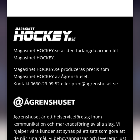
o
n
t
i
p
h
M
k
g
e
l
y
a
e
e
r
L
t
s
r
i
s
s
n
A
a
Magasinet HOCKEY.se är den förlängda armen till
k
p
g
Magasinet HOCKEY.
p
e
Magasinet HOCKEY.se produceras precis som
Magasinet HOCKEY av Ågrenshuset.
Kontakt 0660-29 99 52 eller pren@agrenshuset.se
Ågrenshuset är ett helserviceföretag inom
kommunikation och marknadsföring av alla slag. Vi
hjälper våra kunder att synas på ett sätt som göra att
de når sina mål. Vi behovsanpassar och levererar just