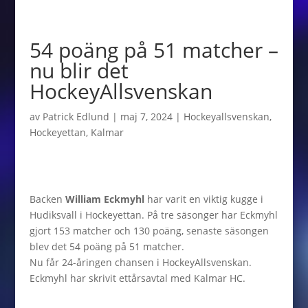
54 poäng på 51 matcher –
nu blir det
HockeyAllsvenskan
av
Patrick Edlund
|
maj 7, 2024
|
Hockeyallsvenskan
,
Hockeyettan
,
Kalmar
Backen
William Eckmyhl
har varit en viktig kugge i
Hudiksvall i Hockeyettan. På tre säsonger har Eckmyhl
gjort 153 matcher och 130 poäng, senaste säsongen
blev det 54 poäng på 51 matcher.
Nu får 24-åringen chansen i HockeyAllsvenskan.
Eckmyhl har skrivit ettårsavtal med Kalmar HC.