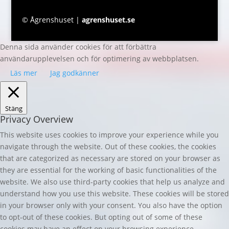
© Ågrenshuset |
agrenshuset.se
Denna sida använder cookies för att förbättra
användarupplevelsen och för optimering av webbplatsen.
Läs mer
Jag godkänner
Stäng
Privacy Overview
This website uses cookies to improve your experience while you
navigate through the website. Out of these cookies, the cookies
that are categorized as necessary are stored on your browser as
they are essential for the working of basic functionalities of the
website. We also use third-party cookies that help us analyze and
understand how you use this website. These cookies will be stored
in your browser only with your consent. You also have the option
to opt-out of these cookies. But opting out of some of these
cookies may have an effect on your browsing experience.