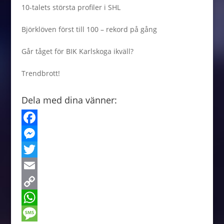
10-talets största profiler i SHL
Björklöven först till 100 – rekord på gång
Går tåget för BIK Karlskoga ikväll?
Trendbrott!
Dela med dina vänner:
F
a
M
c
e
T
e
s
w
E
b
s
i
m
C
o
e
t
a
o
W