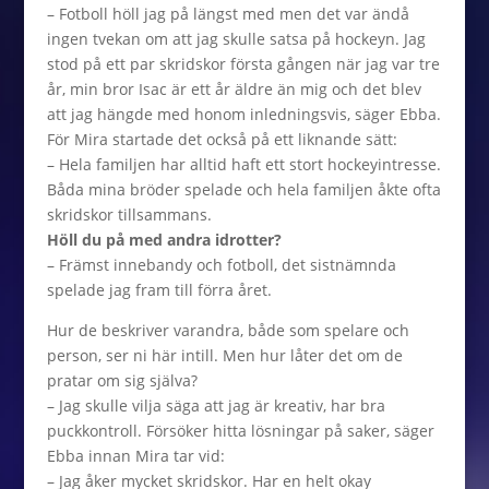
– Fotboll höll jag på längst med men det var ändå
ingen tvekan om att jag skulle satsa på hockeyn. Jag
stod på ett par skridskor första gången när jag var tre
år, min bror Isac är ett år äldre än mig och det blev
att jag hängde med honom inledningsvis, säger Ebba.
För Mira startade det också på ett liknande sätt:
– Hela familjen har alltid haft ett stort hockeyintresse.
Båda mina bröder spelade och hela familjen åkte ofta
skridskor tillsammans.
Höll du på med andra idrotter?
– Främst innebandy och fotboll, det sistnämnda
spelade jag fram till förra året.
Hur de beskriver varandra, både som spelare och
person, ser ni här intill. Men hur låter det om de
pratar om sig själva?
– Jag skulle vilja säga att jag är kreativ, har bra
puckkontroll. Försöker hitta lösningar på saker, säger
Ebba innan Mira tar vid:
– Jag åker mycket skridskor. Har en helt okay