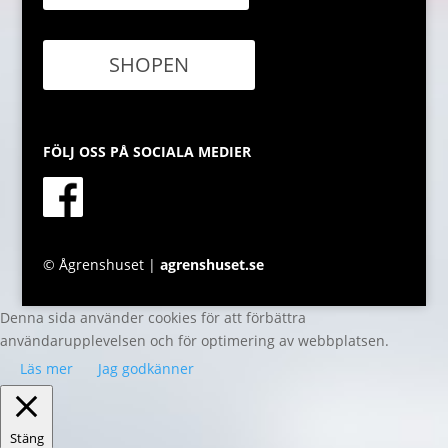
SHOPEN
FÖLJ OSS PÅ SOCIALA MEDIER
© Ågrenshuset |
agrenshuset.se
Denna sida använder cookies för att förbättra
användarupplevelsen och för optimering av webbplatsen.
Läs mer
Jag godkänner
Stäng