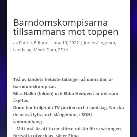
Barndomskompisarna
tillsammans mot toppen
av
Patrick Edlund
|
nov 10, 2022
|
Junior/Ungdom
,
Landslag
,
Modo Dam
,
SDHL
Två av landets hetaste talanger på damsidan är
barndomskompisar.
Mira Hallin (bilden) och Ebba Hedqvist är det som
åsyftas.
Duon har briljerat i TV-pucken och i landslag. Nu ska
de också lyfta, och slå igenom, i SDHL-
sammanhang.
– Mitt mål är att ta en större roll än förra säsongen,
fortsätta utvecklas, säger Ebba
.