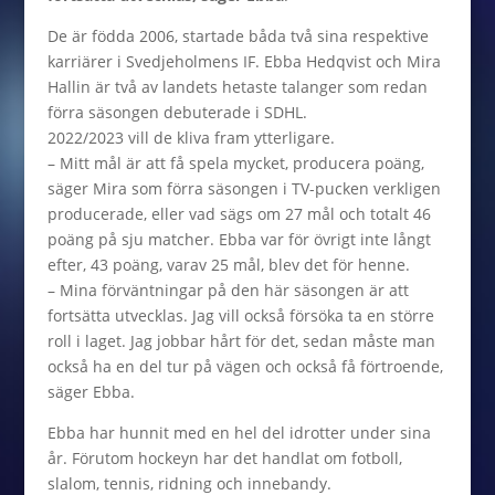
De är födda 2006, startade båda två sina respektive
karriärer i Svedjeholmens IF. Ebba Hedqvist och Mira
Hallin är två av landets hetaste talanger som redan
förra säsongen debuterade i SDHL.
2022/2023 vill de kliva fram ytterligare.
– Mitt mål är att få spela mycket, producera poäng,
säger Mira som förra säsongen i TV-pucken verkligen
producerade, eller vad sägs om 27 mål och totalt 46
poäng på sju matcher. Ebba var för övrigt inte långt
efter, 43 poäng, varav 25 mål, blev det för henne.
– Mina förväntningar på den här säsongen är att
fortsätta utvecklas. Jag vill också försöka ta en större
roll i laget. Jag jobbar hårt för det, sedan måste man
också ha en del tur på vägen och också få förtroende,
säger Ebba.
Ebba har hunnit med en hel del idrotter under sina
år. Förutom hockeyn har det handlat om fotboll,
slalom, tennis, ridning och innebandy.