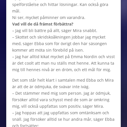
spelförståelse och hittar lösningar. Kan också göra
mål.
Ni ser, mycket påminner om varandra.
Vad vill de då främst förbättra?
– Jag vill bli bättre på allt, säger Mira snabbt.
– Skottet och skridskoåkningen jobbar jag mycket
med, säger Ebba som för övrigt den här säsongen
kommer att möta sin förebild på isen.
– Jag har alltid kikat mycket på Emma Nordin och visst
är det coolt att man nu ställs mot henne. Att kunna ta
mig till hennes nivå är en dröm, och ett mål för mig.
Det som står helt klart i samtalen med Ebba och Mira
är att de är ödmjuka, de svävar inte iväg.
– Det stämmer med mig som person. Jag är ödmjuk,
försöker alltid vara schysst med de som är omkring
mig, vill också uppfattas som positiv, säger Mira.
– Jag hoppas att jag uppfattas som omtänksam och
snäll. Jag försöker alltid se hur andra mår, säger Ebba
och fortsätter: