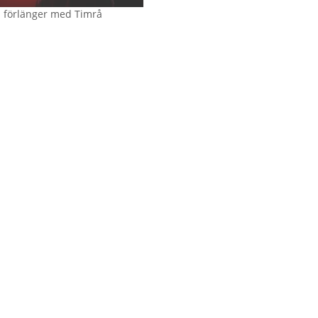
del står det nu klart att det blir sp
 förlänger med Timrå
Kvalserien tillsammans med AIK,
Väsby och ytterligare tre lag. I övr
kring HockeyAllsvenskan – där de
avslutande omgången spelas på