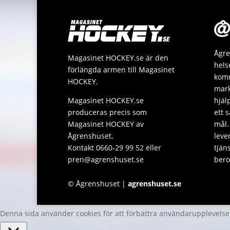
Ågre
Magasinet HOCKEY.se är den
hels
förlängda armen till Magasinet
komm
HOCKEY.
mark
Magasinet HOCKEY.se
hjäl
produceras precis som
ett 
Magasinet HOCKEY av
mål.
Ågrenshuset.
leve
Kontakt 0660-29 99 52 eller
tjän
pren@agrenshuset.se
bero
© Ågrenshuset |
agrenshuset.se
Denna sida använder cookies för att förbättra användarupplevels