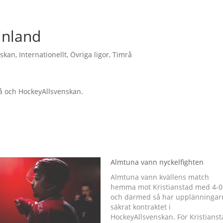
Finland
nskan
,
Internationellt
,
Övriga ligor
,
Timrå
rå och HockeyAllsvenskan.
Almtuna vann nyckelfighten
Almtuna vann kvällens match
hemma mot Kristianstad med 4-0
och därmed så har upplänningar
säkrat kontraktet i
HockeyAllsvenskan. För Kristians