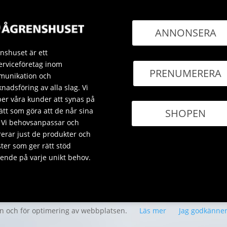
ANNONSERA
nshuset är ett
erviceföretag inom
PRENUMERERA
unikation och
nadsföring av alla slag. Vi
per våra kunder att synas på
sätt som göra att de når sina
SHOPEN
 Vi behovsanpassar och
rerar just de produkter och
ster som ger rätt stöd
ende på varje unikt behov.
en och för optimering av webbplatsen.
Läs mer
Jag godkänne