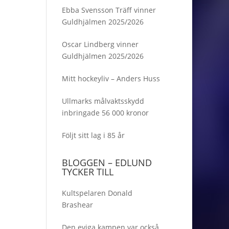
el i
Ebba Svensson Träff vinner
Guldhjälmen 2025/2026
igt
n
Oscar Lindberg vinner
…
Guldhjälmen 2025/2026
Mitt hockeyliv – Anders Huss
Ullmarks målvaktsskydd
inbringade 56 000 kronor
Följt sitt lag i 85 år
BLOGGEN – EDLUND
TYCKER TILL
Kultspelaren Donald
Brashear
Den eviga kampen var också