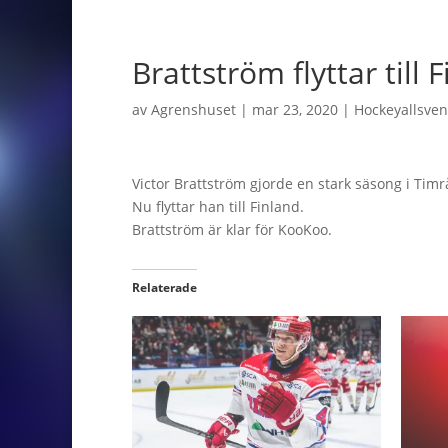
Brattström flyttar till 
av
Agrenshuset
|
mar 23, 2020
|
Hockeyallsve
Victor Brattström gjorde en stark säsong i Tim
Nu flyttar han till Finland.
Brattström är klar för KooKoo.
Relaterade