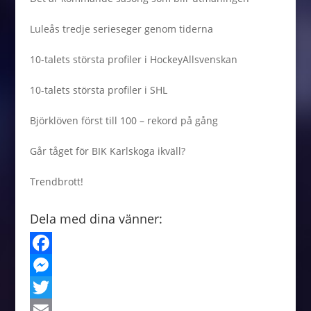
Luleås tredje serieseger genom tiderna
10-talets största profiler i HockeyAllsvenskan
10-talets största profiler i SHL
Björklöven först till 100 – rekord på gång
Går tåget för BIK Karlskoga ikväll?
Trendbrott!
Dela med dina vänner:
F
a
M
c
e
T