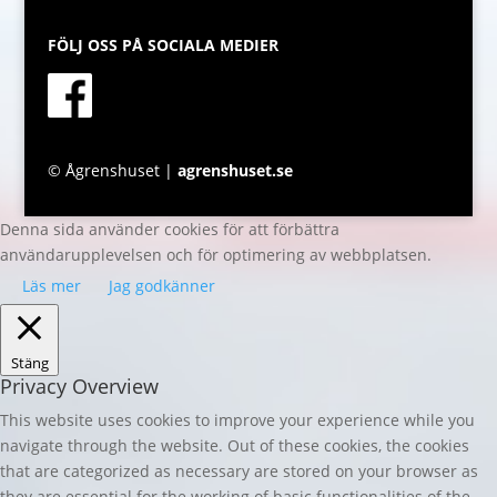
FÖLJ OSS PÅ SOCIALA MEDIER
© Ågrenshuset |
agrenshuset.se
Denna sida använder cookies för att förbättra
användarupplevelsen och för optimering av webbplatsen.
Läs mer
Jag godkänner
Stäng
Privacy Overview
This website uses cookies to improve your experience while you
navigate through the website. Out of these cookies, the cookies
that are categorized as necessary are stored on your browser as
they are essential for the working of basic functionalities of the