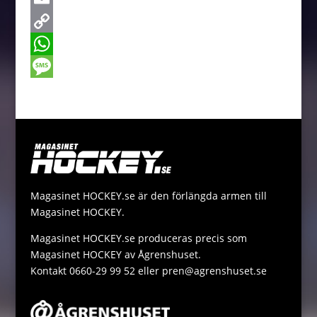
e
s
w
E
b
s
i
m
C
o
e
t
a
o
W
o
n
t
i
p
h
M
k
g
e
l
y
a
e
e
r
L
t
s
r
i
s
s
n
A
a
Magasinet HOCKEY.se är den förlängda armen till
k
p
g
Magasinet HOCKEY.
p
e
Magasinet HOCKEY.se produceras precis som
Magasinet HOCKEY av Ågrenshuset.
Kontakt 0660-29 99 52 eller pren@agrenshuset.se