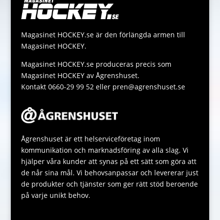
r
i
s
s
n
A
a
Magasinet HOCKEY.se är den förlängda armen till
k
p
g
Magasinet HOCKEY.
p
e
Magasinet HOCKEY.se produceras precis som
Magasinet HOCKEY av Ågrenshuset.
Kontakt 0660-29 99 52 eller pren@agrenshuset.se
Ågrenshuset är ett helserviceföretag inom
kommunikation och marknadsföring av alla slag. Vi
hjälper våra kunder att synas på ett sätt som göra att
de når sina mål. Vi behovsanpassar och levererar just
de produkter och tjänster som ger rätt stöd beroende
på varje unikt behov.