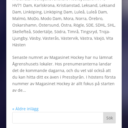
HV71 Dam
,
Karlskrona
,
Kristianstad
,
Leksand
,
Leksand
Dam
,
Linköping
,
Linköping Dam
,
Luleå
,
Luleå Dam
,
Malmö
,
MoDo
,
Modo Dam
,
Mora
,
Norra
,
Örebro
,
Oskarshamn
,
Östersund
,
Östra
,
Rögle
,
SDE
,
SDHL
,
SHL
,
Skellefteå
,
Södertälje
,
Södra
,
Timrå
,
Tingsryd
,
Troja-
Ljungby
,
Väsby
,
Västerås
,
Västervik
,
Västra
,
Växjö
,
Vita
Hästen
Senaste numret av Magasinet Hockey har nu lämnat
Ågrenshusets lokaler. Hos prenumeranterna landar
det de kommande dagarna, och du vet väl också att
du kan hitta ditt ex även i Pressbyrån. I höstens första
nummer av Magasinet Hockey är allt fokus på starten
av de...
« Äldre inlägg