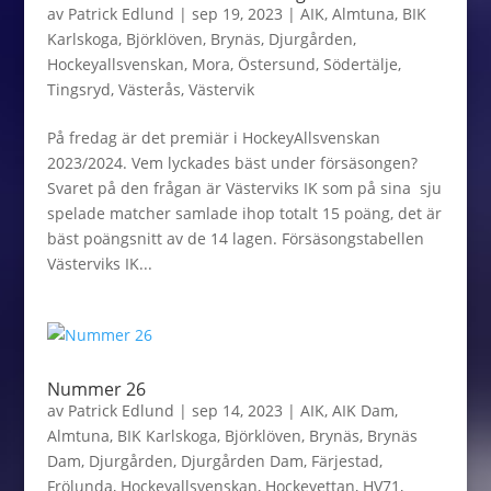
av
Patrick Edlund
|
sep 19, 2023
|
AIK
,
Almtuna
,
BIK
Karlskoga
,
Björklöven
,
Brynäs
,
Djurgården
,
Hockeyallsvenskan
,
Mora
,
Östersund
,
Södertälje
,
Tingsryd
,
Västerås
,
Västervik
På fredag är det premiär i HockeyAllsvenskan
2023/2024. Vem lyckades bäst under försäsongen?
Svaret på den frågan är Västerviks IK som på sina sju
spelade matcher samlade ihop totalt 15 poäng, det är
bäst poängsnitt av de 14 lagen. Försäsongstabellen
Västerviks IK...
Nummer 26
av
Patrick Edlund
|
sep 14, 2023
|
AIK
,
AIK Dam
,
Almtuna
,
BIK Karlskoga
,
Björklöven
,
Brynäs
,
Brynäs
Dam
,
Djurgården
,
Djurgården Dam
,
Färjestad
,
Frölunda
,
Hockeyallsvenskan
,
Hockeyettan
,
HV71
,