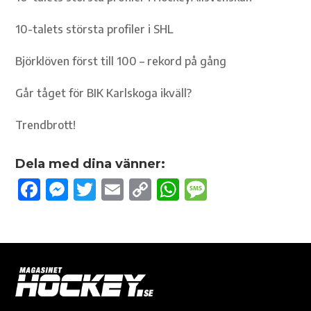
10-talets största profiler i SHL
Björklöven först till 100 – rekord på gång
Går tåget för BIK Karlskoga ikväll?
Trendbrott!
Dela med dina vänner:
F
M
T
E
C
W
M
ac
es
w
m
o
h
es
e
se
it
ail
p
at
sa
b
n
te
y
s
g
o
g
r
Li
A
e
o
er
n
p