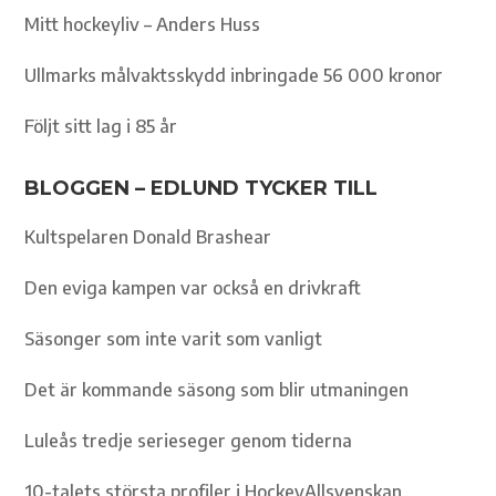
Mitt hockeyliv – Anders Huss
Ullmarks målvaktsskydd inbringade 56 000 kronor
Följt sitt lag i 85 år
BLOGGEN – EDLUND TYCKER TILL
Kultspelaren Donald Brashear
Den eviga kampen var också en drivkraft
Säsonger som inte varit som vanligt
Det är kommande säsong som blir utmaningen
Luleås tredje serieseger genom tiderna
10-talets största profiler i HockeyAllsvenskan