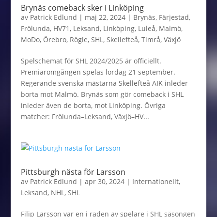
Brynäs comeback sker i Linköping
av
Patrick Edlund
|
maj 22, 2024
|
Brynäs
,
Färjestad
,
Frölunda
,
HV71
,
Leksand
,
Linköping
,
Luleå
,
Malmö
,
MoDo
,
Örebro
,
Rögle
,
SHL
,
Skellefteå
,
Timrå
,
Växjö
Spelschemat för SHL 2024/2025 är officiellt.
Premiäromgången spelas lördag 21 september.
Regerande svenska mästarna Skellefteå AIK inleder
borta mot Malmö. Brynäs som gör comeback i SHL
inleder även de borta, mot Linköping. Övriga
matcher: Frölunda–Leksand, Växjö–HV...
Pittsburgh nästa för Larsson
av
Patrick Edlund
|
apr 30, 2024
|
Internationellt
,
Leksand
,
NHL
,
SHL
Filip Larsson var en i raden av spelare i SHL säsongen