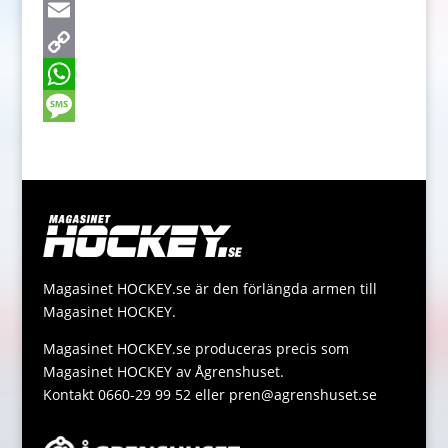
c
e
T
e
s
w
E
b
s
i
m
C
o
e
t
a
o
W
o
n
t
i
p
h
M
k
g
e
l
y
a
e
e
r
L
t
s
r
i
s
s
n
A
a
Magasinet HOCKEY.se är den förlängda armen till
k
p
g
Magasinet HOCKEY.
p
e
Magasinet HOCKEY.se produceras precis som
Magasinet HOCKEY av Ågrenshuset.
Kontakt 0660-29 99 52 eller pren@agrenshuset.se