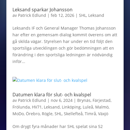
Leksand sparkar Johansson
av
Patrick Edlund
|
feb 12, 2026
|
SHL
,
Leksand
Leksands IF och General Manager Thomas Johansson
har efter en gemensam dialog kommit överens om att
gå skilda vägar. Styrelsen har under en tid följt den
sportsliga utvecklingen och gör bedömningen att en
förändring i den sportsliga ledningen är nödvändig
inför...
Datumen klara för slut- och kvalspel
av
Patrick Edlund
|
nov 6, 2024
|
Brynäs
,
Färjestad
,
Frölunda
,
HV71
,
Leksand
,
Linköping
,
Luleå
,
Malmö
,
MoDo
,
Örebro
,
Rögle
,
SHL
,
Skellefteå
,
Timrå
,
Växjö
Om drygt fyra månader har SHL spelat sina 52