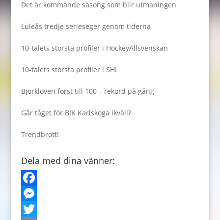
Det är kommande säsong som blir utmaningen
Luleås tredje serieseger genom tiderna
10-talets största profiler i HockeyAllsvenskan
10-talets största profiler i SHL
Björklöven först till 100 – rekord på gång
Går tåget för BIK Karlskoga ikväll?
Trendbrott!
Dela med dina vänner:
F
a
M