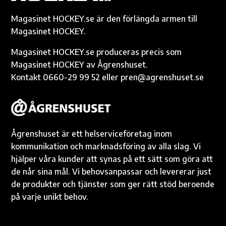
o
er
n
p
k
k
p
Magasinet HOCKEY.se är den förlängda armen till
Magasinet HOCKEY.
Magasinet HOCKEY.se produceras precis som
Magasinet HOCKEY av Ågrenshuset.
Kontakt 0660-29 99 52 eller pren@agrenshuset.se
Ågrenshuset är ett helserviceföretag inom
kommunikation och marknadsföring av alla slag. Vi
hjälper våra kunder att synas på ett sätt som göra att
de når sina mål. Vi behovsanpassar och levererar just
de produkter och tjänster som ger rätt stöd beroende
på varje unikt behov.