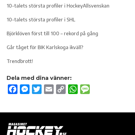
10-talets största profiler i HockeyAllsvenskan
10-talets största profiler i SHL
Björklöven först till 100 – rekord på gång
Går tåget för BIK Karlskoga ikväll?
Trendbrott!
Dela med dina vänner:
F
M
T
E
C
W
M
ac
es
w
m
o
h
es
e
se
it
ail
p
at
sa
b
n
te
y
s
g
o
g
r
Li
A
e