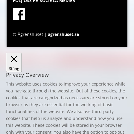
FÖLJ OSS PÅ SOCIALA MEDIER
© Ågrenshuset |
agrenshuset.se
Stäng
Privacy Overview
This website uses cookies to improve your experience while
you navigate through the website. Out of these cookies, the
cookies that are categorized as necessary are stored on your
browser as they are essential for the working of basic
functionalities of the website. We also use third-party
cookies that help us analyze and understand how you use
this website. These cookies will be stored in your browser
only with your consent. You also have the option to opt-out