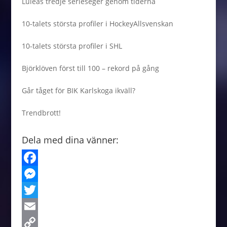
Luleås tredje serieseger genom tiderna
10-talets största profiler i HockeyAllsvenskan
10-talets största profiler i SHL
Björklöven först till 100 – rekord på gång
Går tåget för BIK Karlskoga ikväll?
Trendbrott!
Dela med dina vänner:
F
a
M
c
e
T
e
s
w
E