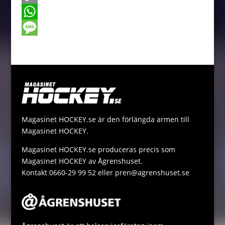
b
s
i
m
C
o
e
t
a
o
W
o
n
t
i
p
h
M
k
g
e
l
y
a
e
e
r
L
t
s
r
i
s
s
n
A
a
Magasinet HOCKEY.se är den förlängda armen till
k
p
g
Magasinet HOCKEY.
p
e
Magasinet HOCKEY.se produceras precis som
Magasinet HOCKEY av Ågrenshuset.
Kontakt 0660-29 99 52 eller pren@agrenshuset.se