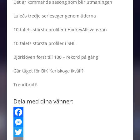
Det är kommande säsong som blir utmaningen
Luleås tredje serieseger genom tiderna
10-talets största profiler i HockeyAllsvenskan
10-talets största profiler i SHL
Björklöven först till 100 – rekord på gång
Går tåget för BIK Karlskoga ikväll?
Trendbrott!
Dela med dina vänner:
F
a
M