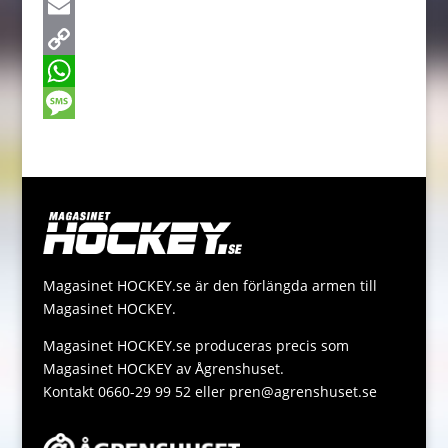
c
e
T
e
s
w
E
b
s
i
m
C
o
e
t
a
o
W
o
n
t
i
p
h
M
k
g
e
l
y
a
e
e
r
L
t
s
r
i
s
s
n
A
a
Magasinet HOCKEY.se är den förlängda armen till
k
p
g
Magasinet HOCKEY.
p
e
Magasinet HOCKEY.se produceras precis som
Magasinet HOCKEY av Ågrenshuset.
Kontakt 0660-29 99 52 eller pren@agrenshuset.se