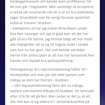
hockeygymnasium och kanske även profilklasser för
de som går i högstadiet. Men samtidigt så accepterar
vi också vår nuvarande roll att vi är en bra plantskola,
säger Strandfeldt som för övrigt förutom sportchef
också är tränare i klubben.
– Exempelvis så har jag tränat Mina Waxin under
fyra-fem säsonger och jag är glad över att det har
gått så bra för henne. Jag förstod tidigt att hon hade
alla möjligheter att ta sig till högsta nivån i landet
som hon nu har gjort. Det som kanske särskiljer
henne från andra tjejer är att hon har fantastiskt fina
händer och mycket bra speluppfattning.
Flemingsbergs IK:s representationslag håller till i
Hockeytvåan och man gör det med spelare som
många av dem har fostrats i klubben.
– I vårt representationslag finns det nu många
spelare som kommit tillbaka till klubben. De lämnade
efter U16 för att gå NIU. Men sedan är det ju så att
alla inte kan ta sig vidare in i seniorverksamhet på