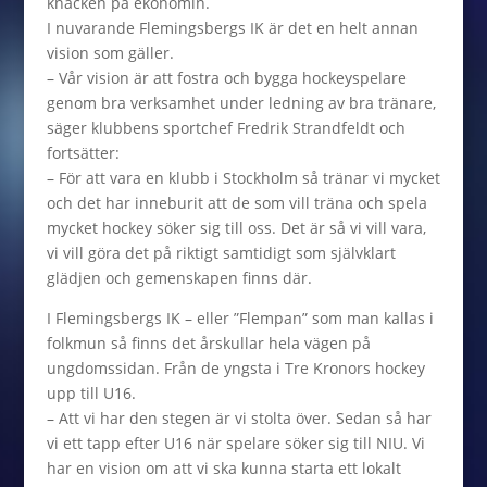
knäcken på ekonomin.
I nuvarande Flemingsbergs IK är det en helt annan
vision som gäller.
– Vår vision är att fostra och bygga hockeyspelare
genom bra verksamhet under ledning av bra tränare,
säger klubbens sportchef Fredrik Strandfeldt och
fortsätter:
– För att vara en klubb i Stockholm så tränar vi mycket
och det har inneburit att de som vill träna och spela
mycket hockey söker sig till oss. Det är så vi vill vara,
vi vill göra det på riktigt samtidigt som självklart
glädjen och gemenskapen finns där.
I Flemingsbergs IK – eller ”Flempan” som man kallas i
folkmun så finns det årskullar hela vägen på
ungdomssidan. Från de yngsta i Tre Kronors hockey
upp till U16.
– Att vi har den stegen är vi stolta över. Sedan så har
vi ett tapp efter U16 när spelare söker sig till NIU. Vi
har en vision om att vi ska kunna starta ett lokalt