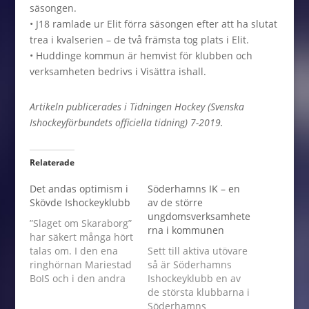
säsongen.
• J18 ramlade ur Elit förra säsongen efter att ha slutat
trea i kvalserien – de två främsta tog plats i Elit.
• Huddinge kommun är hemvist för klubben och
verksamheten bedrivs i Visättra ishall.
Artikeln publicerades i Tidningen Hockey (Svenska
Ishockeyförbundets officiella tidning) 7-2019.
Relaterade
Det andas optimism i
Söderhamns IK – en
Skövde Ishockeyklubb
av de större
ungdomsverksamhete
”Slaget om Skaraborg”
rna i kommunen
har säkert många hört
talas om. I den ena
Sett till aktiva utövare
ringhörnan Mariestad
så är Söderhamns
BoIS och i den andra
Ishockeyklubb en av
Skövde Ishockeyklubb.
de största klubbarna i
Åtskilliga gånger –
Söderhamns