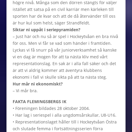
högre nivå. Många som den dörren stängts för väljer
istället att satsa på en civil karriär men kärleken till
sporten har de kvar och att de då återvänder till oss
är hur kul som helst, säger Strandfeldt.
Siktar ni uppåt i seriepyramiden?
– Just här och nu så är spel i Hockeytvåan en bra nivå
för oss. Men vi får se vad som händer i framtiden.
Lyckas vi få snurr på vår juniorverksamhet så kanske
vi en dag är mogen för att ta nästa kliv med vårt
representationslag. En sak är i alla fall säker och det
är att vi aldrig kommer att äventyra klubbens
ekonomi i fall vi skulle sikta på att ta nästa steg.
Hur mår ni ekonomiskt?
– Vi mår bra.
FAKTA FLEMINGSBERGS IK
• Föreningen bildades 28 oktober 2004.
• Har lag i seriespel i alla ungdomsårskullar, U8-U16.
• Representationslaget håller till i Hockeytvåan Östra
och slutade femma i fortsättningsserien förra