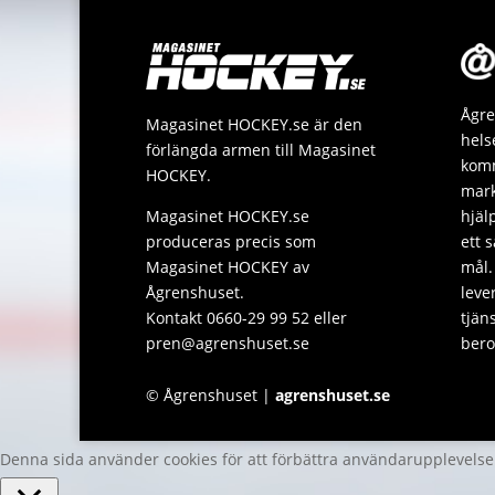
Ågre
Magasinet HOCKEY.se är den
hels
förlängda armen till Magasinet
komm
HOCKEY.
mark
Magasinet HOCKEY.se
hjäl
produceras precis som
ett 
Magasinet HOCKEY av
mål.
Ågrenshuset.
leve
Kontakt 0660-29 99 52 eller
tjän
pren@agrenshuset.se
bero
© Ågrenshuset |
agrenshuset.se
Denna sida använder cookies för att förbättra användarupplevels