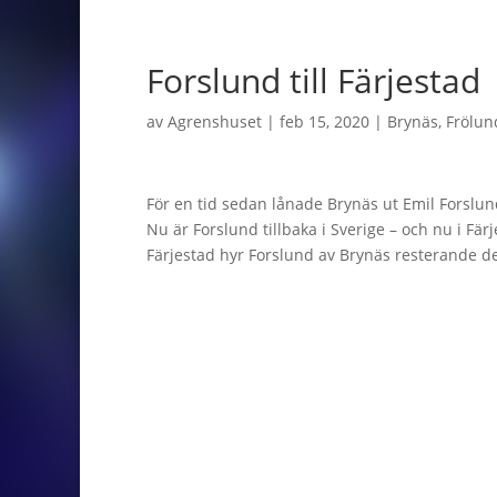
Forslund till Färjestad
av
Agrenshuset
|
feb 15, 2020
|
Brynäs
,
Frölun
För en tid sedan lånade Brynäs ut Emil Forslund 
Nu är Forslund tillbaka i Sverige – och nu i Färj
Färjestad hyr Forslund av Brynäs resterande d