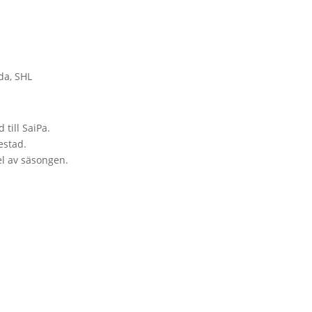
da
,
SHL
till SaiPa.
estad.
el av säsongen.