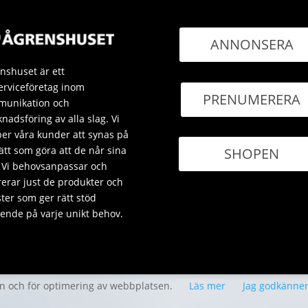
ANNONSERA
nshuset är ett
erviceföretag inom
PRENUMERERA
unikation och
nadsföring av alla slag. Vi
per våra kunder att synas på
sätt som göra att de når sina
SHOPEN
 Vi behovsanpassar och
rerar just de produkter och
ster som ger rätt stöd
ende på varje unikt behov.
en och för optimering av webbplatsen.
Läs mer
Jag godkänne