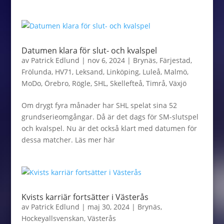
Datumen klara för slut- och kvalspel
av
Patrick Edlund
|
nov 6, 2024
|
Brynäs
,
Färjestad
,
Frölunda
,
HV71
,
Leksand
,
Linköping
,
Luleå
,
Malmö
,
MoDo
,
Örebro
,
Rögle
,
SHL
,
Skellefteå
,
Timrå
,
Växjö
Om drygt fyra månader har SHL spelat sina 52
grundserieomgångar. Då är det dags för SM-slutspel
och kvalspel. Nu är det också klart med datumen för
dessa matcher. Läs mer här
Kvists karriär fortsätter i Västerås
av
Patrick Edlund
|
maj 30, 2024
|
Brynäs
,
Hockeyallsvenskan
,
Västerås