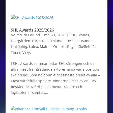
SHL Awards 2025/2026
av
Patrick Edlund
|
maj 21, 2026
|
SHL
,
Brynäs
,
Djurgården
,
Färjestad
,
Frölunda
,
HV71
,
Leksand
,
Linköping
,
Luleå
,
Malmö
,
Örebro
,
Rögle
,
Skellefteå
,
Timrå
,
Växjö
I SHL Awards sammanfattar SHL säsongen och de
allra mest framträdande aktörerna på varje position
ska prisas. Som höjdpunkt det finaste priset av alla –
Mest värdefulle spelare. Vinnarna utses av en jury
bestående av SHL:s alla huvudtränare och
lagkaptener samt av...