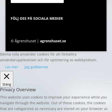
FÖLJ OSS PÅ SOCIALA MEDIER
© Ågrenshuset |
agrenshuset.se
Denna sida använder cookies för att förbättra
användarupplevelsen och för optimering av webbplatsen.
Läs mer
Jag godkänner
Stäng
Privacy Overview
This website uses cookies to improve your experience while you
navigate through the website. Out of these cookies, the cookies
that are categorized as necessary are stored on your browser as