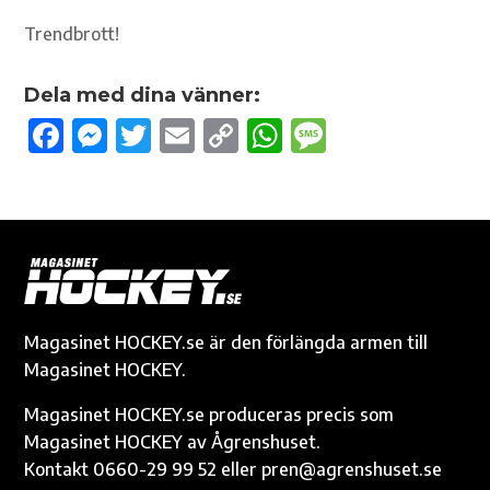
Trendbrott!
Dela med dina vänner:
F
M
T
E
C
W
M
ac
es
w
m
o
h
es
e
se
it
ail
p
at
sa
b
n
te
y
s
g
o
g
r
Li
A
e
o
er
n
p
k
k
p
Magasinet HOCKEY.se är den förlängda armen till
Magasinet HOCKEY.
Magasinet HOCKEY.se produceras precis som
Magasinet HOCKEY av Ågrenshuset.
Kontakt 0660-29 99 52 eller pren@agrenshuset.se