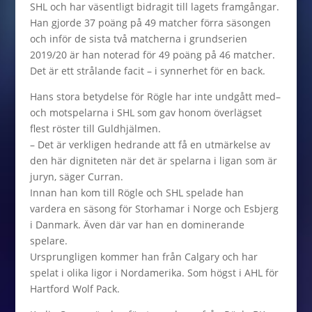
SHL och har väsentligt bidragit till lagets framgångar.
Han gjorde 37 poäng på 49 matcher förra säsongen
och inför de sista två matcherna i grundserien
2019/20 är han noterad för 49 poäng på 46 matcher.
Det är ett strålande facit – i synnerhet för en back.
Hans stora betydelse för Rögle har inte undgått med–
och motspelarna i SHL som gav honom överlägset
flest röster till Guldhjälmen.
– Det är verkligen hedrande att få en utmärkelse av
den här digniteten när det är spelarna i ligan som är
juryn, säger Curran.
Innan han kom till Rögle och SHL spelade han
vardera en säsong för Storhamar i Norge och Esbjerg
i Danmark. Även där var han en dominerande
spelare.
Ursprungligen kommer han från Calgary och har
spelat i olika ligor i Nordamerika. Som högst i AHL för
Hartford Wolf Pack.