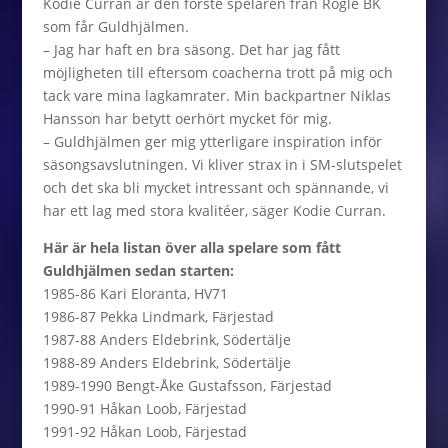
Kodie Curran är den förste spelaren från Rögle BK
som får Guldhjälmen.
– Jag har haft en bra säsong. Det har jag fått
möjligheten till eftersom coacherna trott på mig och
tack vare mina lagkamrater. Min backpartner Niklas
Hansson har betytt oerhört mycket för mig.
– Guldhjälmen ger mig ytterligare inspiration inför
säsongsavslutningen. Vi kliver strax in i SM-slutspelet
och det ska bli mycket intressant och spännande, vi
har ett lag med stora kvalitéer, säger Kodie Curran.
Här är hela listan över alla spelare som fått
Guldhjälmen sedan starten:
1985-86 Kari Eloranta, HV71
1986-87 Pekka Lindmark, Färjestad
1987-88 Anders Eldebrink, Södertälje
1988-89 Anders Eldebrink, Södertälje
1989-1990 Bengt-Åke Gustafsson, Färjestad
1990-91 Håkan Loob, Färjestad
1991-92 Håkan Loob, Färjestad