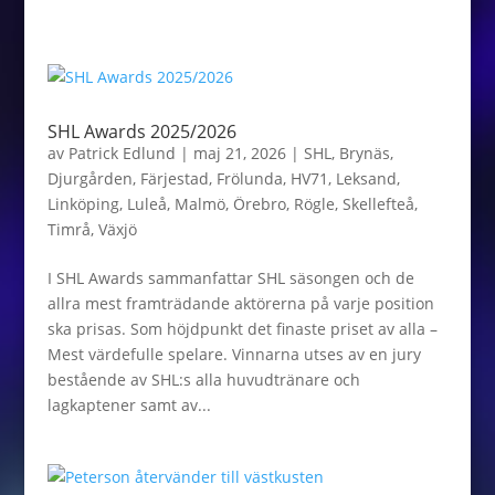
SHL Awards 2025/2026
av
Patrick Edlund
|
maj 21, 2026
|
SHL
,
Brynäs
,
Djurgården
,
Färjestad
,
Frölunda
,
HV71
,
Leksand
,
Linköping
,
Luleå
,
Malmö
,
Örebro
,
Rögle
,
Skellefteå
,
Timrå
,
Växjö
I SHL Awards sammanfattar SHL säsongen och de
allra mest framträdande aktörerna på varje position
ska prisas. Som höjdpunkt det finaste priset av alla –
Mest värdefulle spelare. Vinnarna utses av en jury
bestående av SHL:s alla huvudtränare och
lagkaptener samt av...