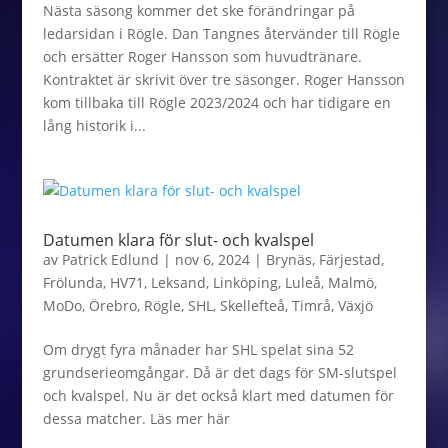
Nästa säsong kommer det ske förändringar på
ledarsidan i Rögle. Dan Tangnes återvänder till Rögle
och ersätter Roger Hansson som huvudtränare.
Kontraktet är skrivit över tre säsonger. Roger Hansson
kom tillbaka till Rögle 2023/2024 och har tidigare en
lång historik i...
Datumen klara för slut- och kvalspel
av
Patrick Edlund
|
nov 6, 2024
|
Brynäs
,
Färjestad
,
Frölunda
,
HV71
,
Leksand
,
Linköping
,
Luleå
,
Malmö
,
MoDo
,
Örebro
,
Rögle
,
SHL
,
Skellefteå
,
Timrå
,
Växjö
Om drygt fyra månader har SHL spelat sina 52
grundserieomgångar. Då är det dags för SM-slutspel
och kvalspel. Nu är det också klart med datumen för
dessa matcher. Läs mer här