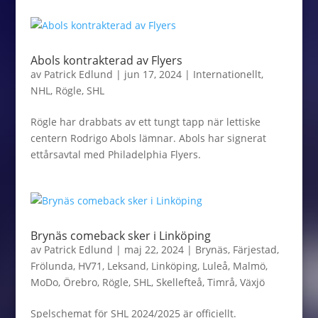
Abols kontrakterad av Flyers
av
Patrick Edlund
|
jun 17, 2024
|
Internationellt
,
NHL
,
Rögle
,
SHL
Rögle har drabbats av ett tungt tapp när lettiske
centern Rodrigo Abols lämnar. Abols har signerat
ettårsavtal med Philadelphia Flyers.
Brynäs comeback sker i Linköping
av
Patrick Edlund
|
maj 22, 2024
|
Brynäs
,
Färjestad
,
Frölunda
,
HV71
,
Leksand
,
Linköping
,
Luleå
,
Malmö
,
MoDo
,
Örebro
,
Rögle
,
SHL
,
Skellefteå
,
Timrå
,
Växjö
Spelschemat för SHL 2024/2025 är officiellt.