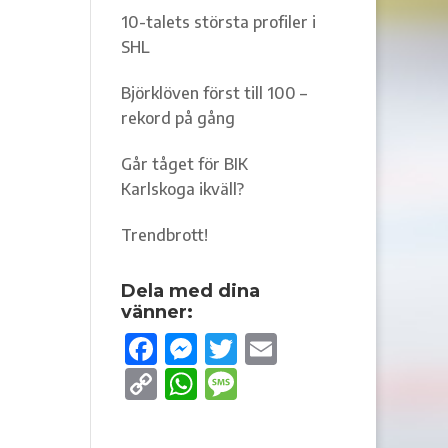
10-talets största profiler i
SHL
Björklöven först till 100 –
rekord på gång
Går tåget för BIK
Karlskoga ikväll?
Trendbrott!
Dela med dina
vänner:
F
M
T
E
ac
es
w
m
C
W
M
e
se
it
ail
o
h
es
b
n
te