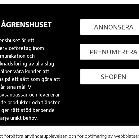
ANNONSERA
enshuset är ett
serviceföretag inom
PRENUMERERA
munikation och
nadsföring av alla slag.
jälper våra kunder att
SHOPEN
s på ett sätt som göra att
år sina mål. Vi
ovsanpassar och levererar
 de produkter och tjänster
 ger rätt stöd beroende
arje unikt behov.
tt förbättra användarupplevelsen och för optimering av webbplatse