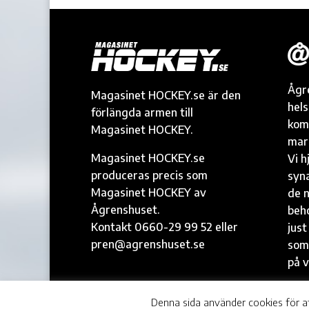
Ågr
Magasinet HOCKEY.se är den
hel
förlängda armen till
kom
Magasinet HOCKEY.
mark
Magasinet HOCKEY.se
Vi h
produceras precis som
syna
Magasinet HOCKEY av
de n
Ågrenshuset.
beh
Kontakt 0660-29 99 52 eller
just
pren@agrenshuset.se
som
på v
© Ågrenshuset |
agrenshuset.se
Denna sida använder cookies för a