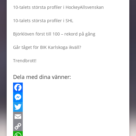
10-talets största profiler i HockeyAllsvenskan
10-talets största profiler i SHL
Björklöven först till 100 – rekord på gång
Går tåget för BIK Karlskoga ikväll?
Trendbrott!
Dela med dina vänner:
F
a
M
c
e
T
e
s
w
E
b
s
i
m
C