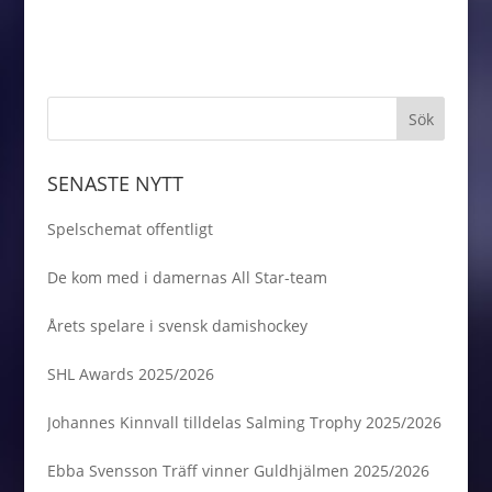
under JVM. Nu när vi
Jonatan Berggren.
gjordes…
kliver in i säsongen
2019/20 är det dags
för Nils Höglander att
ta nästa steg. – Jag ska
fortsätta på den
inslagna vägen och
försöka göra…
SENASTE NYTT
Spelschemat offentligt
De kom med i damernas All Star-team
Årets spelare i svensk damishockey
SHL Awards 2025/2026
Johannes Kinnvall tilldelas Salming Trophy 2025/2026
Ebba Svensson Träff vinner Guldhjälmen 2025/2026