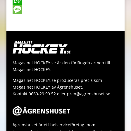
o
e
t
a
o
W
o
n
t
i
p
h
M
k
g
e
l
y
a
e
e
r
L
t
s
r
i
s
s
n
A
a
Magasinet HOCKEY.se är den förlängda armen till
k
p
g
Magasinet HOCKEY.
p
e
Magasinet HOCKEY.se produceras precis som
Magasinet HOCKEY av Ågrenshuset.
Kontakt 0660-29 99 52 eller pren@agrenshuset.se
Ågrenshuset är ett helserviceföretag inom