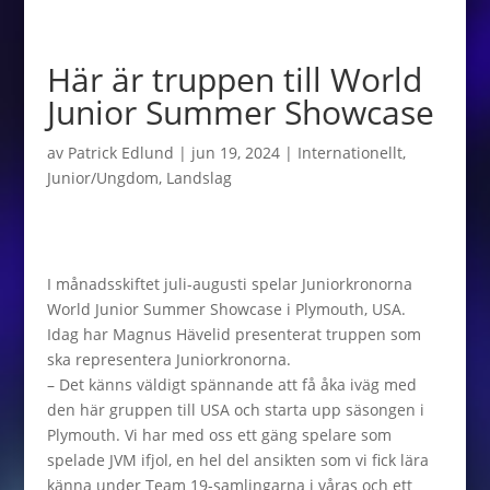
Här är truppen till World
Junior Summer Showcase
av
Patrick Edlund
|
jun 19, 2024
|
Internationellt
,
Junior/Ungdom
,
Landslag
I månadsskiftet juli-augusti spelar Juniorkronorna
World Junior Summer Showcase i Plymouth, USA.
Idag har Magnus Hävelid presenterat truppen som
ska representera Juniorkronorna.
– Det känns väldigt spännande att få åka iväg med
den här gruppen till USA och starta upp säsongen i
Plymouth. Vi har med oss ett gäng spelare som
spelade JVM ifjol, en hel del ansikten som vi fick lära
känna under Team 19-samlingarna i våras och ett