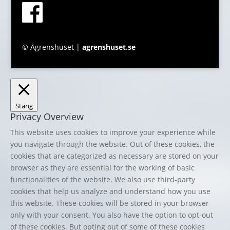
© Ågrenshuset |
agrenshuset.se
Stäng
Privacy Overview
This website uses cookies to improve your experience while
you navigate through the website. Out of these cookies, the
cookies that are categorized as necessary are stored on your
browser as they are essential for the working of basic
functionalities of the website. We also use third-party
cookies that help us analyze and understand how you use
this website. These cookies will be stored in your browser
only with your consent. You also have the option to opt-out
of these cookies. But opting out of some of these cookies