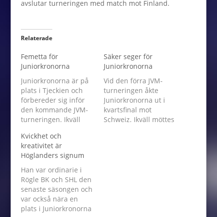
avslutar turneringen med match mot Finland.
Relaterade
Femetta för
Säker seger för
Juniorkronorna
Juniorkronorna
Juniorkronorna är på
Vid den förra JVM-
plats i Tjeckien och
turneringen åkte
förbereder sig inför
Juniorkronorna ut i
den kommande JVM-
kvartsfinal mot
turneringen. Ikväll
Schweiz. Ikväll möttes
mötte man
de på nytt och då var
Kvickhet och
hemmanationen i en
det inte något snack
kreativitet är
landskamp och det
om saken –
Höglanders signum
blev seger för
Juniorkronorna
Juniorkronorna - 5-1.
dominerade och vann.
Han var ordinarie i
Samuel Fagemo och
5-2 blev det till slut
Rögle BK och SHL den
Nils Höglander blev
och det var därmed
senaste säsongen och
tvåmålsskyttar och det
Juniorkronornas 50:e
var också nära en
femte svenska målet
raka seger i gruppspel
plats i Juniorkronorna
prickades in av
i JVM. Svenska målen