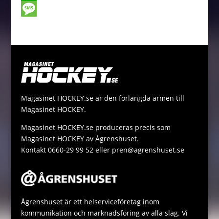
o
e
t
a
o
W
o
n
t
i
p
h
M
k
g
e
l
y
a
e
e
r
L
t
s
r
i
s
s
n
A
a
Magasinet HOCKEY.se är den förlängda armen till
k
p
g
Magasinet HOCKEY.
p
e
Magasinet HOCKEY.se produceras precis som
Magasinet HOCKEY av Ågrenshuset.
Kontakt 0660-29 99 52 eller pren@agrenshuset.se
Ågrenshuset är ett helserviceföretag inom
kommunikation och marknadsföring av alla slag. Vi