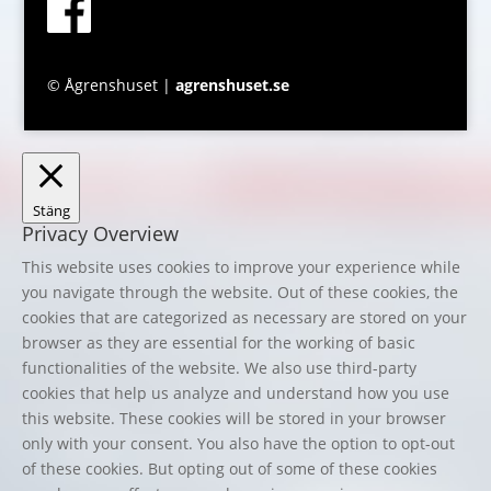
© Ågrenshuset |
agrenshuset.se
Stäng
Privacy Overview
This website uses cookies to improve your experience while
you navigate through the website. Out of these cookies, the
cookies that are categorized as necessary are stored on your
browser as they are essential for the working of basic
functionalities of the website. We also use third-party
cookies that help us analyze and understand how you use
this website. These cookies will be stored in your browser
only with your consent. You also have the option to opt-out
of these cookies. But opting out of some of these cookies